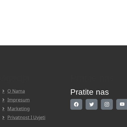
vigacija
Pratite nas
Pratite nas
O Nama
Impresum
Marketing
Privatnost I Uvjeti