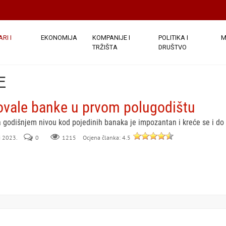
RI I
EKONOMIJA
KOMPANIJE I
POLITIKA I
M
TRŽIŠTA
DRUŠTVO
E
ovale banke u prvom polugodištu
 godišnjem nivou kod pojedinih banaka je impozantan i kreće se i do
li 2023.
0
Ocjena članka: 4.5
1215