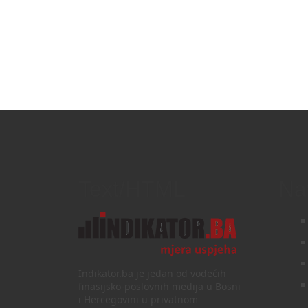
Text/HTML
Na
Indikator.ba je jedan od vodećih
finasijsko-poslovnih medija u Bosni
i Hercegovini u privatnom