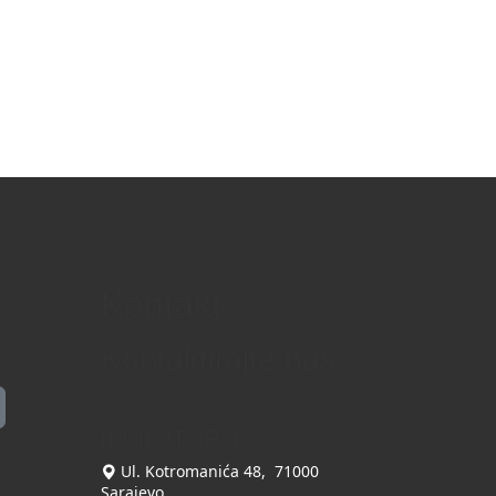
Kontakt
Kontaktirajte nas
INDIKATOR d.o.o.
Ul. Kotromanića 48, 71000
Sarajevo