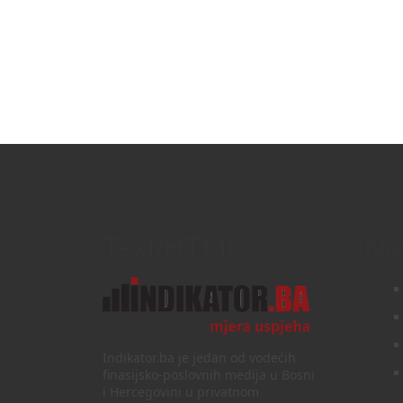
Text/HTML
Na
Indikator.ba je jedan od vodećih
finasijsko-poslovnih medija u Bosni
i Hercegovini u privatnom