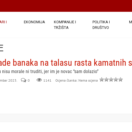
RI I
EKONOMIJA
KOMPANIJE I
POLITIKA I
M
TRŽIŠTA
DRUŠTVO
E
ade banaka na talasu rasta kamatnih 
nisu morale ni truditi, jer im je novac “sam dolazio”
cembar 2023.
0
Ocjena članka: Nema ocjena
1141