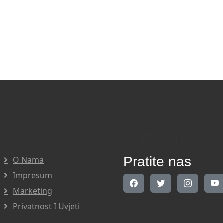
vigacija
Pratite nas
Pratite nas
O Nama
Impresum
Marketing
Privatnost I Uvjeti