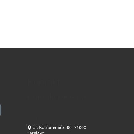
Kontakt
Kontaktirajte nas
INDIKATOR d.o.o.
Ul. Kotromanića 48, 71000
Sarajevo