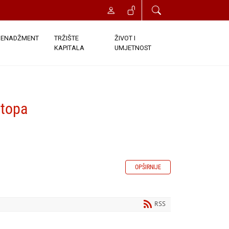
ENADŽMENT
TRŽIŠTE
ŽIVOT I
KAPITALA
UMJETNOST
stopa
OPŠIRNIJE
RSS