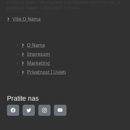
medija u Bosni i Hercegovini u privatnom vlasništvu koji je
počeo sa radom 1. juna 2011 godine.
Više O Nama
O Nama
Impresum
Marketing
Privatnost I Uvjeti
Pratite nas