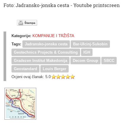
Foto: Jadransko-jonska cesta - Youtube printscreen
Štampa
Kategorije:
KOMPANIJE I TRŽIŠTA
Tags:
Jadransko-jonska cesta
Bar-Ulcinj-Sukobin
Geotechnics Projects & Consulting
IGH
Gradezen Institut Makedonija
Decom Group
SBCC
Geostandard
Louis Berger
Ocjeni ovaj članak:
5.0