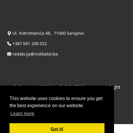
Kontaktirajte nas
INDIKATOR d.o.o.
Ul. Kotromanića 48, 71000 Sarajevo
+387 061 206 022
redakcija@indikator.ba
©
Copyright 2026 by INDIKATOR d.o.o.
, All Right
Reserved.
This website uses cookies to ensure you get
Terms Of Use
|
Privacy Statement
the best experience on our website.
Powered by THYME SYSTEMS doo
Learn more
Got it!