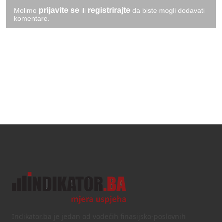
prijavite se
registrirajte
Molimo
ili
da biste mogli dodavati
komentare.
Indikator.ba je jedan od vodećih finasijsko-poslovnih