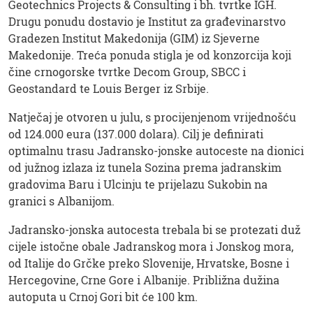
Geotechnics Projects & Consulting i bh. tvrtke IGH.
Drugu ponudu dostavio je Institut za građevinarstvo
Gradezen Institut Makedonija (GIM) iz Sjeverne
Makedonije. Treća ponuda stigla je od konzorcija koji
čine crnogorske tvrtke Decom Group, SBCC i
Geostandard te Louis Berger iz Srbije.
Natječaj je otvoren u julu, s procijenjenom vrijednošću
od 124.000 eura (137.000 dolara). Cilj je definirati
optimalnu trasu Jadransko-jonske autoceste na dionici
od južnog izlaza iz tunela Sozina prema jadranskim
gradovima Baru i Ulcinju te prijelazu Sukobin na
granici s Albanijom.
Jadransko-jonska autocesta trebala bi se protezati duž
cijele istočne obale Jadranskog mora i Jonskog mora,
od Italije do Grčke preko Slovenije, Hrvatske, Bosne i
Hercegovine, Crne Gore i Albanije. Približna dužina
autoputa u Crnoj Gori bit će 100 km.