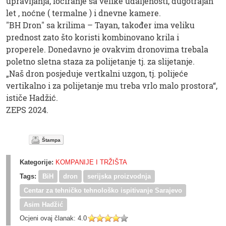
upravljanja, lociranje sa velike udaljenosti, dugotrajan
let , noćne ( termalne ) i dnevne kamere.
"BH Dron" sa krilima – Tayan, također ima veliku
prednost zato što koristi kombinovano krila i
properele. Donedavno je ovakvim dronovima trebala
poletno sletna staza za polijetanje tj. za slijetanje.
„Naš dron posjeduje vertkalni uzgon, tj. polijeće
vertikalno i za polijetanje mu treba vrlo malo prostora“,
ističe Hadžić.
ZEPS 2024.
Štampa
Kategorije:
KOMPANIJE I TRŽIŠTA
Tags:
BiH
dron
serijska proizvodnja
Centar za tehničko tehnološko ispitivanje Sarajevo
Asim Hadžić
Ocjeni ovaj članak:
4.0