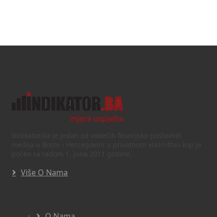
Indikator.ba je jedan od vodećih finasijsko-poslovnih
medija u Bosni i Hercegovini u privatnom vlasništvu koji je
počeo sa radom 1. juna 2011 godine.
Više O Nama
O Nama