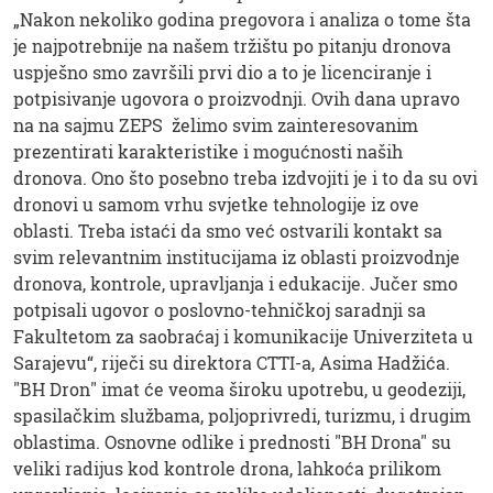
„Nakon nekoliko godina pregovora i analiza o tome šta
je najpotrebnije na našem tržištu po pitanju dronova
uspješno smo završili prvi dio a to je licenciranje i
potpisivanje ugovora o proizvodnji. Ovih dana upravo
na na sajmu ZEPS želimo svim zainteresovanim
prezentirati karakteristike i mogućnosti naših
dronova. Ono što posebno treba izdvojiti je i to da su ovi
dronovi u samom vrhu svjetke tehnologije iz ove
oblasti. Treba istaći da smo već ostvarili kontakt sa
svim relevantnim institucijama iz oblasti proizvodnje
dronova, kontrole, upravljanja i edukacije. Jučer smo
potpisali ugovor o poslovno-tehničkoj saradnji sa
Fakultetom za saobraćaj i komunikacije Univerziteta u
Sarajevu“, riječi su direktora CTTI-a, Asima Hadžića.
"BH Dron" imat će veoma široku upotrebu, u geodeziji,
spasilačkim službama, poljoprivredi, turizmu, i drugim
oblastima. Osnovne odlike i prednosti "BH Drona" su
veliki radijus kod kontrole drona, lahkoća prilikom