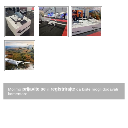
prijavite se
registrirajte
Molimo
ili
da biste mogli dodavati
komentare.