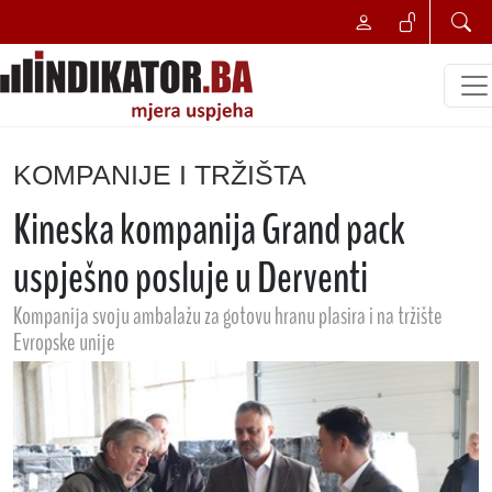
KOMPANIJE I TRŽIŠTA
Kineska kompanija Grand pack
uspješno posluje u Derventi
Kompanija svoju ambalažu za gotovu hranu plasira i na tržište
Evropske unije