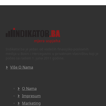
Indikator.ba je jedan od vodećih finasijsko-poslovnih
medija u Bosni i Hercegovini u privatnom vlasništvu koji je
počeo sa radom 1. juna 2011 godine.
Više O Nama
O Nama
Impresum
Marketing