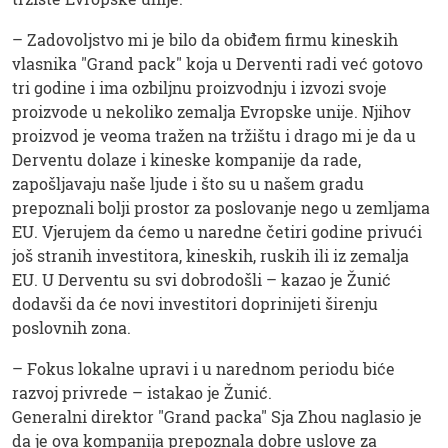
– Zadovoljstvo mi je bilo da obiđem firmu kineskih
vlasnika "Grand pack" koja u Derventi radi već gotovo
tri godine i ima ozbiljnu proizvodnju i izvozi svoje
proizvode u nekoliko zemalja Evropske unije. Njihov
proizvod je veoma tražen na tržištu i drago mi je da u
Derventu dolaze i kineske kompanije da rade,
zapošljavaju naše ljude i što su u našem gradu
prepoznali bolji prostor za poslovanje nego u zemljama
EU. Vjerujem da ćemo u naredne četiri godine privući
još stranih investitora, kineskih, ruskih ili iz zemalja
EU. U Derventu su svi dobrodošli – kazao je Žunić
dodavši da će novi investitori doprinijeti širenju
poslovnih zona.
– Fokus lokalne upravi i u narednom periodu biće
razvoj privrede – istakao je Žunić.
Generalni direktor "Grand packa" Sja Zhou naglasio je
da je ova kompanija prepoznala dobre uslove za