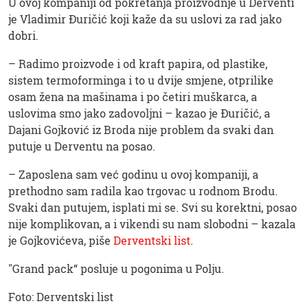
U ovoj kompaniji od pokretanja proizvodnje u Derventi
je Vladimir Đuričić koji kaže da su uslovi za rad jako
dobri.
– Radimo proizvode i od kraft papira, od plastike,
sistem termoforminga i to u dvije smjene, otprilike
osam žena na mašinama i po četiri muškarca, a
uslovima smo jako zadovoljni – kazao je Đuričić, a
Dajani Gojković iz Broda nije problem da svaki dan
putuje u Derventu na posao.
– Zaposlena sam već godinu u ovoj kompaniji, a
prethodno sam radila kao trgovac u rodnom Brodu.
Svaki dan putujem, isplati mi se. Svi su korektni, posao
nije komplikovan, a i vikendi su nam slobodni – kazala
je Gojkovićeva, piše
Derventski list
.
"Grand pack“ posluje u pogonima u Polju.
Foto: Derventski list