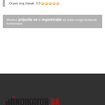
Ocjeni ovaj članak:
5.0
prijavite se
registrirajte
Molimo
ili
da biste mogli dodavati
komentare.