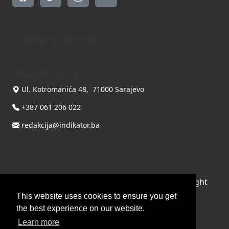
Kontaktirajte nas
INDIKATOR d.o.o.
Ul. Kotromanića 48, 71000 Sarajevo
+387 061 206 022
redakcija@indikator.ba
©
Copyright 2026 by INDIKATOR d.o.o.
, All Right
Reserved.
This website uses cookies to ensure you get
the best experience on our website.
Terms Of Use
|
Privacy Statement
Learn more
Powered by THYME SYSTEMS doo