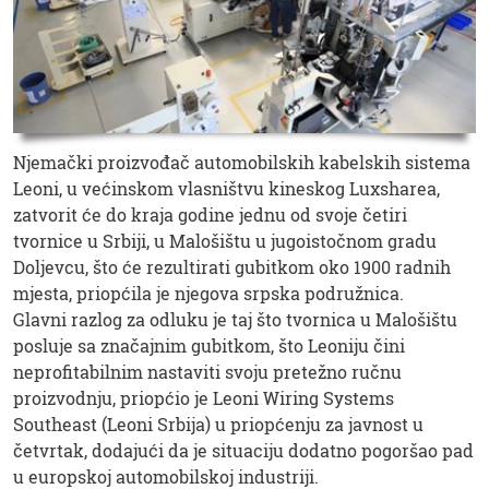
Njemački proizvođač automobilskih kabelskih sistema
Leoni, u većinskom vlasništvu kineskog Luxsharea,
zatvorit će do kraja godine jednu od svoje četiri
tvornice u Srbiji, u Malošištu u jugoistočnom gradu
Doljevcu, što će rezultirati gubitkom oko 1900 radnih
mjesta, priopćila je njegova srpska podružnica.
Glavni razlog za odluku je taj što tvornica u Malošištu
posluje sa značajnim gubitkom, što Leoniju čini
neprofitabilnim nastaviti svoju pretežno ručnu
proizvodnju, priopćio je Leoni Wiring Systems
Southeast (Leoni Srbija) u priopćenju za javnost u
četvrtak, dodajući da je situaciju dodatno pogoršao pad
u europskoj automobilskoj industriji.