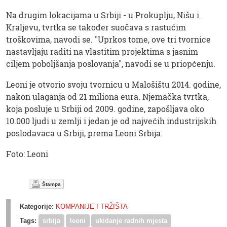
Na drugim lokacijama u Srbiji - u Prokuplju, Nišu i
Kraljevu, tvrtka se također suočava s rastućim
troškovima, navodi se. "Uprkos tome, ove tri tvornice
nastavljaju raditi na vlastitim projektima s jasnim
ciljem poboljšanja poslovanja", navodi se u priopćenju.
Leoni je otvorio svoju tvornicu u Malošištu 2014. godine,
nakon ulaganja od 21 miliona eura. Njemačka tvrtka,
koja posluje u Srbiji od 2009. godine, zapošljava oko
10.000 ljudi u zemlji i jedan je od najvećih industrijskih
poslodavaca u Srbiji, prema Leoni Srbija.
Foto: Leoni
Štampa
Kategorije:
KOMPANIJE I TRŽIŠTA
Tags:
srbija
leoni
ukidanje radnih mjesta