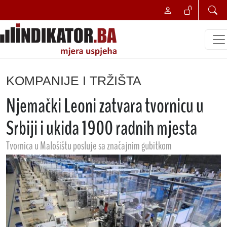
KOMPANIJE I TRŽIŠTA
Njemački Leoni zatvara tvornicu u
Srbiji i ukida 1900 radnih mjesta
Tvornica u Malošištu posluje sa značajnim gubitkom