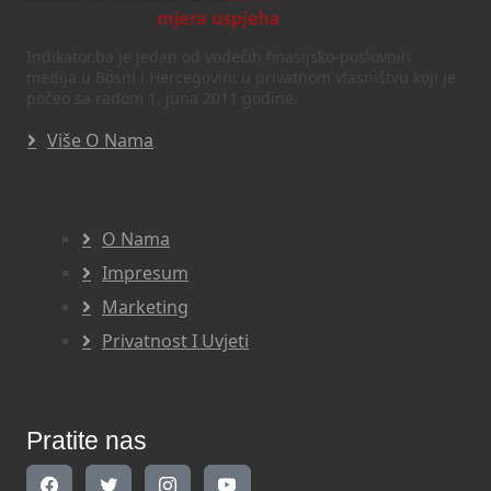
Indikator.ba je jedan od vodećih finasijsko-poslovnih
medija u Bosni i Hercegovini u privatnom vlasništvu koji je
počeo sa radom 1. juna 2011 godine.
Više O Nama
O Nama
Impresum
Marketing
Privatnost I Uvjeti
Pratite nas