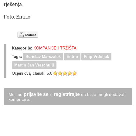
rješenja.
Foto: Entrio
Štampa
Kategorije:
KOMPANIJE I TRŽIŠTA
Tags:
Berislav Marszalek
Entrio
Filip Vrdoljak
Martin Jan Verschuijl
Ocjeni ovaj članak:
5.0
prijavite se
registrirajte
Molimo
ili
da biste mogli dodavati
komentare.