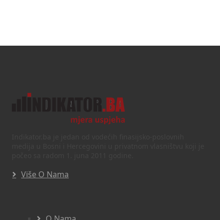
Indikator.ba je jedan od vodećih finasijsko-poslovnih
medija u Bosni i Hercegovini u privatnom vlasništvu koji je
počeo sa radom 1. juna 2011 godine.
Više O Nama
O Nama