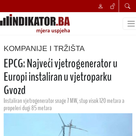
KOMPANIJE I TRŽIŠTA
EPCG: Najveći vjetrogenerator u
Europi instaliran u vjetroparku
Gvozd
Instaliran vjetrogenerator snage 7 MW, stup visok 120 metara a
propeleri dugi 85 metara