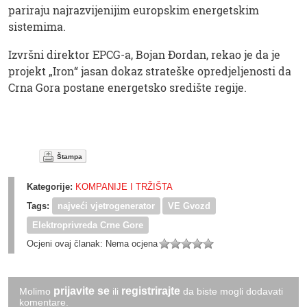
pariraju najrazvijenijim europskim energetskim
sistemima.
Izvršni direktor EPCG-a, Bojan Đordan, rekao je da je
projekt „Iron“ jasan dokaz strateške opredjeljenosti da
Crna Gora postane energetsko središte regije.
Štampa
Kategorije:
KOMPANIJE I TRŽIŠTA
Tags:
najveći vjetrogenerator
VE Gvozd
Elektroprivreda Crne Gore
Ocjeni ovaj članak:
Nema ocjena
prijavite se
registrirajte
Molimo
ili
da biste mogli dodavati
komentare.