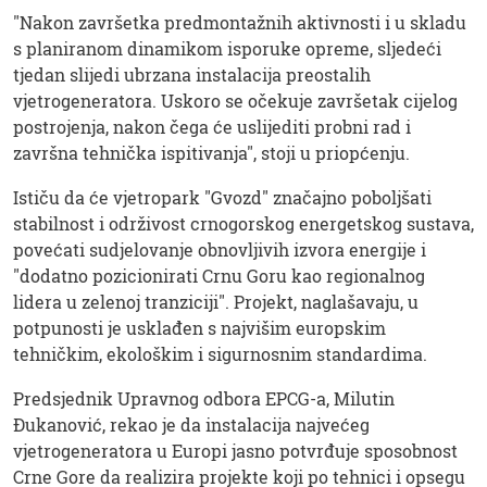
"Nakon završetka predmontažnih aktivnosti i u skladu
s planiranom dinamikom isporuke opreme, sljedeći
tjedan slijedi ubrzana instalacija preostalih
vjetrogeneratora. Uskoro se očekuje završetak cijelog
postrojenja, nakon čega će uslijediti probni rad i
završna tehnička ispitivanja", stoji u priopćenju.
Ističu da će vjetropark "Gvozd" značajno poboljšati
stabilnost i održivost crnogorskog energetskog sustava,
povećati sudjelovanje obnovljivih izvora energije i
"dodatno pozicionirati Crnu Goru kao regionalnog
lidera u zelenoj tranziciji". Projekt, naglašavaju, u
potpunosti je usklađen s najvišim europskim
tehničkim, ekološkim i sigurnosnim standardima.
Predsjednik Upravnog odbora EPCG-a, Milutin
Đukanović, rekao je da instalacija najvećeg
vjetrogeneratora u Europi jasno potvrđuje sposobnost
Crne Gore da realizira projekte koji po tehnici i opsegu