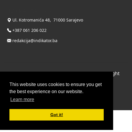
INDIKATOR d.o.o.
Ul. Kotromanića 48, 71000 Sarajevo
+387 061 206 022
redakcija@indikator.ba
©
Copyright 2026 by INDIKATOR d.o.o.
, All Right
Reserved.
This website uses cookies to ensure you get
Terms Of Use
|
Privacy Statement
the best experience on our website.
Powered by THYME SYSTEMS doo
Learn more
Got it!