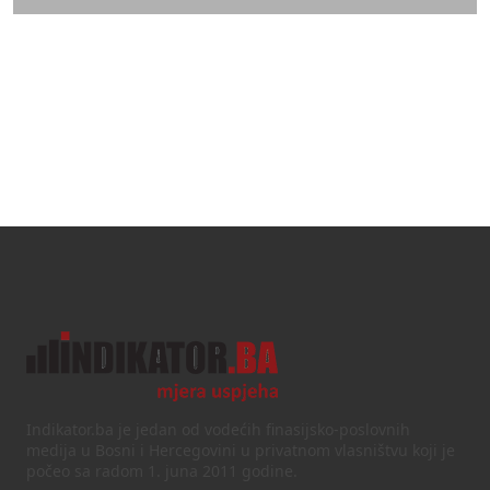
Indikator.ba je jedan od vodećih finasijsko-poslovnih
medija u Bosni i Hercegovini u privatnom vlasništvu koji je
počeo sa radom 1. juna 2011 godine.