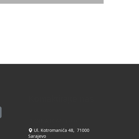
Kontaktirajte nas
INDIKATOR d.o.o.
Ul. Kotromanića 48, 71000
Sarajevo