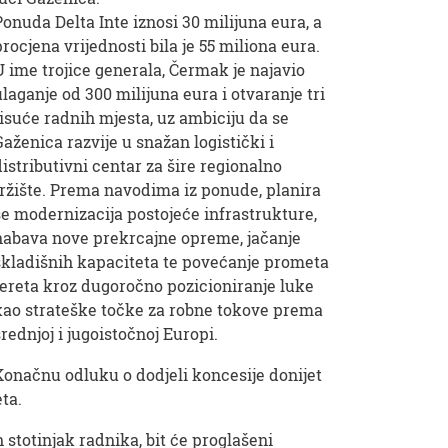
Ponuda Delta Inte iznosi 30 milijuna eura, a
procjena vrijednosti bila je 55 miliona eura.
U ime trojice generala, Čermak je najavio
ulaganje od 300 milijuna eura i otvaranje tri
tisuće radnih mjesta, uz ambiciju da se
Gaženica razvije u snažan logistički i
distributivni centar za šire regionalno
tržište. Prema navodima iz ponude, planira
se modernizacija postojeće infrastrukture,
nabava nove prekrcajne opreme, jačanje
skladišnih kapaciteta te povećanje prometa
tereta kroz dugoročno pozicioniranje luke
kao strateške točke za robne tokove prema
srednjoj i jugoistočnoj Europi.
Konačnu odluku o dodjeli koncesije donijet
ta.
 stotinjak radnika, bit će proglašeni