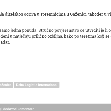
enja dizelskog goriva u spremnicima u Gaženici, također u 
a samo jedna ponuda. Stručno povjerenstvo će utvrditi je l
deni u natječaju prilično ozbiljna, kako po teretima koji se
Zadar.
aženica
Delta Logistic International
li dodavati komentare.