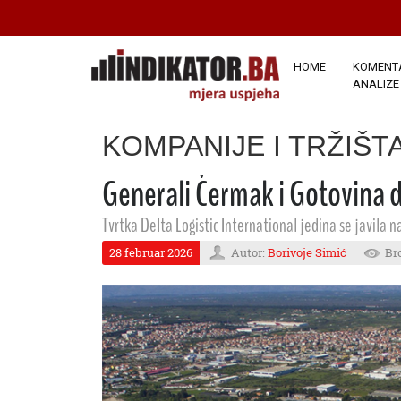
HOME
KOMENTA
ANALIZE
KOMPANIJE I TRŽIŠT
Generali Čermak i Gotovina d
Tvrtka Delta Logistic International jedina se javila 
28 februar 2026
Autor:
Borivoje Simić
Bro