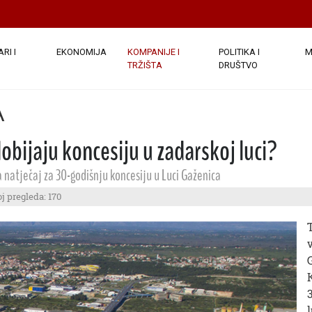
RI I
EKONOMIJA
KOMPANIJE I
POLITIKA I
M
TRŽIŠTA
DRUŠTVO
A
obijaju koncesiju u zadarskoj luci?
na natječaj za 30-godišnju koncesiju u Luci Gaženica
j pregleda: 170