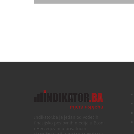
Indikator.ba je jedan od vodećih
finasijsko-poslovnih medija u Bosni
i Hercegovini u privatnom