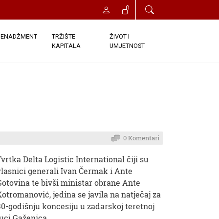
ENADŽMENT
TRŽIŠTE
ŽIVOT I
KAPITALA
UMJETNOST
0 Komentari
Tvrtka Delta Logistic International čiji su
vlasnici generali Ivan Čermak i Ante
Gotovina te bivši ministar obrane Ante
Kotromanović, jedina se javila na natječaj za
30-godišnju koncesiju u zadarskoj teretnoj
luci Gaženica.