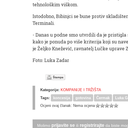
tehnološkim viškom.
Istodobno, Bibinjci se bune protiv skladišt
Terminali.
- Danas u podne smo utvrdili da je pristigl
kako je ponuda po više kriterija koji su nave
je Željko Knežević, ravnatelj Lučke uprave 
Foto: Luka Zadar
Štampa
Kategorije:
KOMPANIJE I TRŽIŠTA
Tags:
koncesija
gotovina
Čermak
Luka G
Ocjeni ovaj članak:
Nema ocjena
prijavite se
registrirajte
Molimo
ili
da biste mog