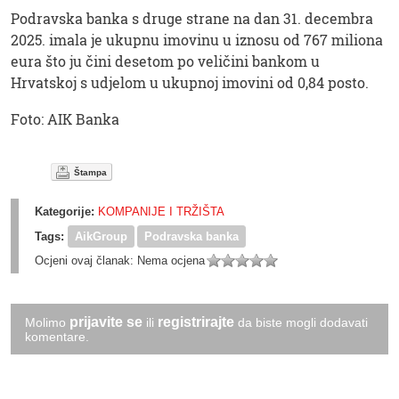
Podravska banka s druge strane na dan 31. decembra
2025. imala je ukupnu imovinu u iznosu od 767 miliona
eura što ju čini desetom po veličini bankom u
Hrvatskoj s udjelom u ukupnoj imovini od 0,84 posto.
Foto: AIK Banka
Štampa
Kategorije:
KOMPANIJE I TRŽIŠTA
Tags:
AikGroup
Podravska banka
Ocjeni ovaj članak:
Nema ocjena
prijavite se
registrirajte
Molimo
ili
da biste mogli dodavati
komentare.