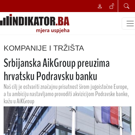
KOMPANIJE I TRŽIŠTA
Srbijanska AikGroup preuzima
hrvatsku Podravsku banku
Naš cilj je ostvariti značajnu prisutnost širom jugoistočne Europe,
a tu ambiciju nastavljamo provoditi akvizicijom Podravske banke,
kažu u AiKGroup