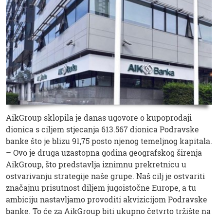
AikGroup sklopila je danas ugovore o kupoprodaji
dionica s ciljem stjecanja 613.567 dionica Podravske
banke što je blizu 91,75 posto njenog temeljnog kapitala.
– Ovo je druga uzastopna godina geografskog širenja
AikGroup, što predstavlja iznimnu prekretnicu u
ostvarivanju strategije naše grupe. Naš cilj je ostvariti
značajnu prisutnost diljem jugoistočne Europe, a tu
ambiciju nastavljamo provoditi akvizicijom Podravske
banke. To će za AikGroup biti ukupno četvrto tržište na