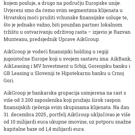
kojem posluje, a drugo na području Europske unije.
Uvjereni smo da ćemo svim segmentima klijenata u
Hrvatskoj moći pružiti vrhunske finansijske usluge te,
što je jednako važno, biti pouzdan partner lokalnom
tržištu u ostvarivanju održivog rasta – izjavio je Razvan
Munteanu, predsjednik Uprave AikGroup.
AikGroup je vodeći finansijski holding u regiji
jugoistočne Europe koji u svojem sastavu ima: AikBank,
AikLeasing i MV Investment u Srbiji, Gorenjsku banku i
GB Leasing u Sloveniji te Hipotekarnu banku u Crnoj
Gori.
AikGroup je bankarska grupacija usmjerena na rast s
više od 3.200 zaposlenika koji pružaju širok raspon
finansijskih rješenja svim skupinama klijenata. Na dan
31. decembra 2025., portfelj AikGroup uključivao je više
od 10 milijardi eura ukupne imovine, uz potporu snažne
kapitalne baze od 1,4 milijardi eura.