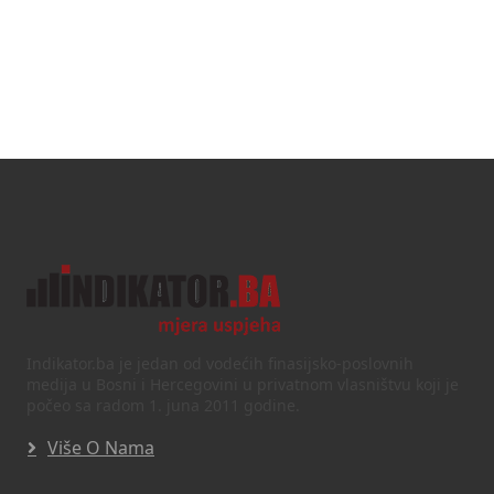
Indikator.ba je jedan od vodećih finasijsko-poslovnih
medija u Bosni i Hercegovini u privatnom vlasništvu koji je
počeo sa radom 1. juna 2011 godine.
Više O Nama