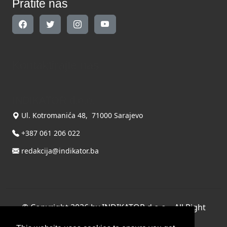
Pratite nas
Kontaktirajte nas
INDIKATOR d.o.o.
Ul. Kotromanića 48, 71000 Sarajevo
+387 061 206 022
redakcija@indikator.ba
©
Copyright 2026 by INDIKATOR d.o.o.
, All Right
Reserved.