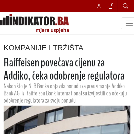
KOMPANIJE I TRŽIŠTA
Raiffeisen povećava cijenu za
Addiko, čeka odobrenje regulatora
Nakon što je NLB Banka objavila ponudu za preuzimanje Addiko
Bank AG, iz Raiffeisen Bank International su izvijestili da očekuju
odobrenje regulatora za svoju ponudu