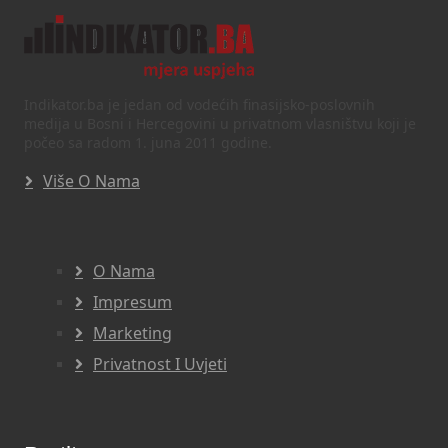
Indikator.ba je jedan od vodećih finasijsko-poslovnih
medija u Bosni i Hercegovini u privatnom vlasništvu koji je
počeo sa radom 1. juna 2011 godine.
Više O Nama
O Nama
Impresum
Marketing
Privatnost I Uvjeti