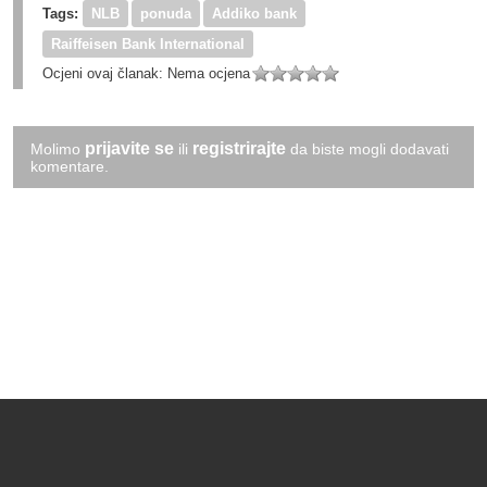
Tags:
NLB
ponuda
Addiko bank
Raiffeisen Bank International
Ocjeni ovaj članak:
Nema ocjena
prijavite se
registrirajte
Molimo
ili
da biste mogli dodavati
komentare.