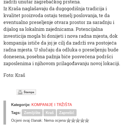
zadrži unutar zagrebačkog prstena.
Iz Kraša naglašavaju da dugogodišnja tradicija i
kvalitet proizvoda ostaju temelj poslovanja, te da
eventualno preseljenje otvara prostor za saradnju i
dijalog sa lokalnim zajednicama. Potencijalna
investicija mogla bi donijeti i nova radna mjesta, dok
kompanija ističe da joj je cilj da zadrži sva postojeća
radna mjesta. U slučaju da odluka o preseljenju bude
donesena, posebna pažnja biće posvećena podršci
zaposlenima i njihovom prilagođavanju novoj lokaciji.
Foto: Kraš
Štampa
Kategorije:
KOMPANIJE I TRŽIŠTA
Tags:
Zemljište
Kraš
Zaprešić
Ocjeni ovaj članak:
Nema ocjena