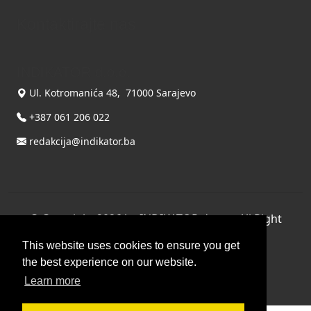
Kontaktirajte nas
INDIKATOR d.o.o.
Ul. Kotromanića 48, 71000 Sarajevo
+387 061 206 022
redakcija@indikator.ba
©
Copyright 2026 by INDIKATOR d.o.o.
, All Right
Reserved.
This website uses cookies to ensure you get
Terms Of Use
|
Privacy Statement
the best experience on our website.
Powered by THYME SYSTEMS doo
Learn more