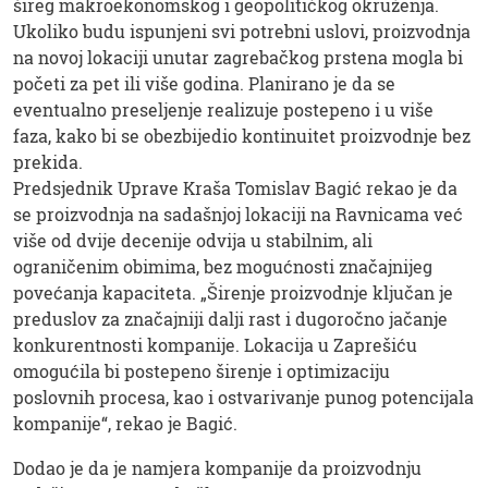
šireg makroekonomskog i geopolitičkog okruženja.
Ukoliko budu ispunjeni svi potrebni uslovi, proizvodnja
na novoj lokaciji unutar zagrebačkog prstena mogla bi
početi za pet ili više godina. Planirano je da se
eventualno preseljenje realizuje postepeno i u više
faza, kako bi se obezbijedio kontinuitet proizvodnje bez
prekida.
Predsjednik Uprave Kraša Tomislav Bagić rekao je da
se proizvodnja na sadašnjoj lokaciji na Ravnicama već
više od dvije decenije odvija u stabilnim, ali
ograničenim obimima, bez mogućnosti značajnijeg
povećanja kapaciteta. „Širenje proizvodnje ključan je
preduslov za značajniji dalji rast i dugoročno jačanje
konkurentnosti kompanije. Lokacija u Zaprešiću
omogućila bi postepeno širenje i optimizaciju
poslovnih procesa, kao i ostvarivanje punog potencijala
kompanije“, rekao je Bagić.
Dodao je da je namjera kompanije da proizvodnju