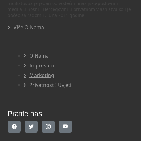
Indikator.ba je jedan od vodećih finasijsko-poslovnih
medija u Bosni i Hercegovini u privatnom vlasništvu koji je
počeo sa radom 1. juna 2011 godine.
Više O Nama
O Nama
Impresum
Marketing
Privatnost I Uvjeti
Pratite nas