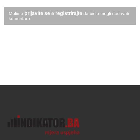
prijavite se
registrirajte
Molimo
ili
da biste mogli dodavati
komentare.