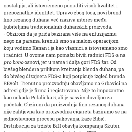
nostalgiju, ali istovremeno ponuditi visok kvalitet i
prepoznatljiv identitet. Upravo zbog toga, novi brend
fino rezanog duhana već izaziva interes među
ljubiteljima tradicionalnih duhanskih proizvoda.
- Obzirom da je priča bazirana više na entuzijazmu
nego na parama, krenuli smo sa malom operacijom
koju vodimo Kenan i ja kao vlasnici, a istovremeno smo
i radnici. U ovome nam pomažu bivši radnici FDS-a na
pro bono
osnovi, jer u nama i dalja gori FDS žar. Od
bivšeg blendera prilikom kreiranja blenda duhana, pa
do bivšeg dizajnera FDS-a koji potpisuje izgled brenda
REvolt. Trenutno proizvodnju obavljamo na Grbavici na
adresi gdje je firma i registrovana. Nije to impozantno
kao nekada Pofalićka 5, ali je sasvim dovoljno za
početak. Obzirom da proizvodnja fino rezanog duhana
nije zahtjevna kao proizvodnja cigareta baziramo se na
jednostavnom procesu pakovanja, kaže Bibić.
Distribuciju za tržište BiH obavlja kompanija Skuter,