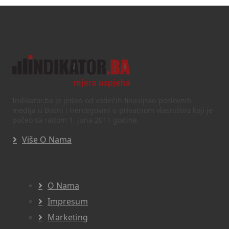
Indikator.ba je jedan od vodećih finasijsko-poslovnih
medija u Bosni i Hercegovini u privatnom vlasništvu koji je
počeo sa radom 1. juna 2011 godine.
Više O Nama
O Nama
Impresum
Marketing