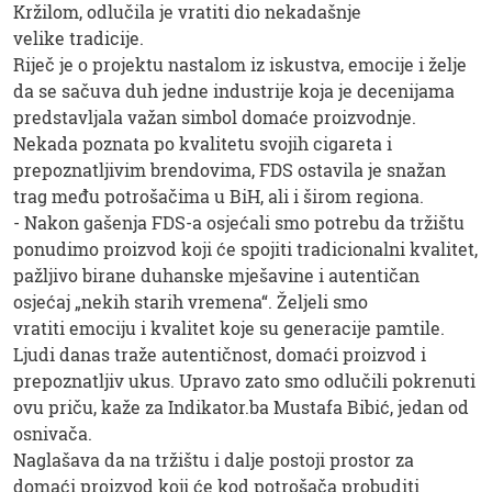
Kržilom, odlučila je vratiti dio nekadašnje
velike tradicije.
Riječ je o projektu nastalom iz iskustva, emocije i želje
da se sačuva duh jedne industrije koja je decenijama
predstavljala važan simbol domaće proizvodnje.
Nekada poznata po kvalitetu svojih cigareta i
prepoznatljivim brendovima, FDS ostavila je snažan
trag među potrošačima u BiH, ali i širom regiona.
- Nakon gašenja FDS-a osjećali smo potrebu da tržištu
ponudimo proizvod koji će spojiti tradicionalni kvalitet,
pažljivo birane duhanske mješavine i autentičan
osjećaj „nekih starih vremena“. Željeli smo
vratiti emociju i kvalitet koje su generacije pamtile.
Ljudi danas traže autentičnost, domaći proizvod i
prepoznatljiv ukus. Upravo zato smo odlučili pokrenuti
ovu priču, kaže za Indikator.ba Mustafa Bibić, jedan od
osnivača.
Naglašava da na tržištu i dalje postoji prostor za
domaći proizvod koji će kod potrošača probuditi