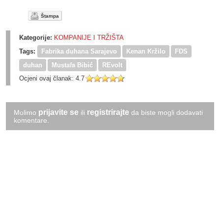
Štampa
Kategorije:
KOMPANIJE I TRŽIŠTA
Tags:
Fabrika duhana Sarajevo
Kenan Kržilo
FDS
duhan
Mustafa Bibić
REvolt
Ocjeni ovaj članak:
4.7
prijavite se
registrirajte
Molimo
ili
da biste mogli dodavati
komentare.