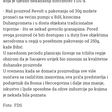
koja je ujedno nekadašnji distributer FDS-a.
- Naš proizvod Revolt u pakovanju od 30g možete
pronaći na većini pumpi u BiH, kioscima
Duhanprometa i u dosta objekata tradicionalne
trgovine - što se nekad govorilo granapima. Pored
ovoga proizvod će biti dostupan i u duty free objektima
aerodroma u regiji u posebnom pakovanju od 250g,
kaže Bibić.
U narednom periodu planiraju širenje na tržišta regije
obzirom da je Sarajevo uvijek bio sinonim za kvalitetne
duhanske proizvode.
U vremenu kada se domaća proizvodnja sve više
suočava sa različitim izazovima, ova priča predstavlja i
podsjetnik da Bosna i Hercegovina i dalje ima znanje,
iskustvo i ljude sposobne da ožive industrije po kojima
je nekada bila poznata.
Foto: FDS