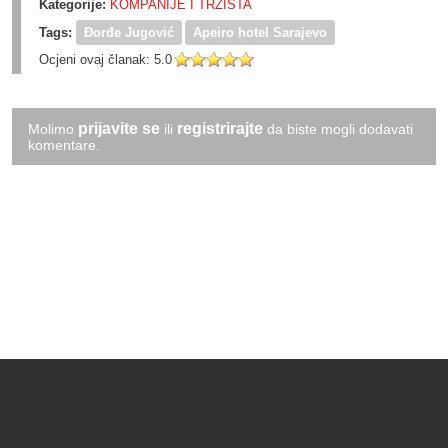
Kategorije:
KOMPANIJE I TRŽIŠTA
Tags:
Đorđe Jugović
Apeiro hotel Sarajevo
Ocjeni ovaj članak:
5.0
prijavite se
registrirajte
Molimo
ili
da biste mogli dodavati
komentare.