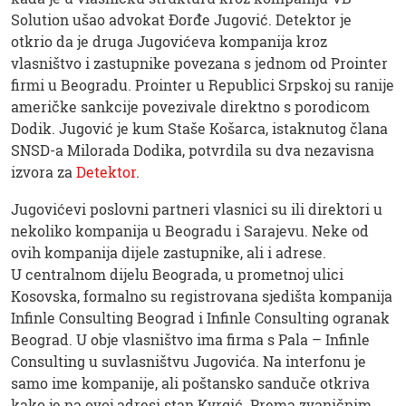
Solution ušao advokat Đorđe Jugović. Detektor je
otkrio da je druga Jugovićeva kompanija kroz
vlasništvo i zastupnike povezana s jednom od Prointer
firmi u Beogradu. Prointer u Republici Srpskoj su ranije
američke sankcije povezivale direktno s porodicom
Dodik. Jugović je kum Staše Košarca, istaknutog člana
SNSD-a Milorada Dodika, potvrdila su dva nezavisna
izvora za
Detektor
.
Jugovićevi poslovni partneri vlasnici su ili direktori u
nekoliko kompanija u Beogradu i Sarajevu. Neke od
ovih kompanija dijele zastupnike, ali i adrese.
U centralnom dijelu Beograda, u prometnoj ulici
Kosovska, formalno su registrovana sjedišta kompanija
Infinle Consulting Beograd i Infinle Consulting ogranak
Beograd. U obje vlasništvo ima firma s Pala – Infinle
Consulting u suvlasništvu Jugovića. Na interfonu je
samo ime kompanije, ali poštansko sanduče otkriva
kako je na ovoj adresi stan Kvrgić. Prema zvaničnim