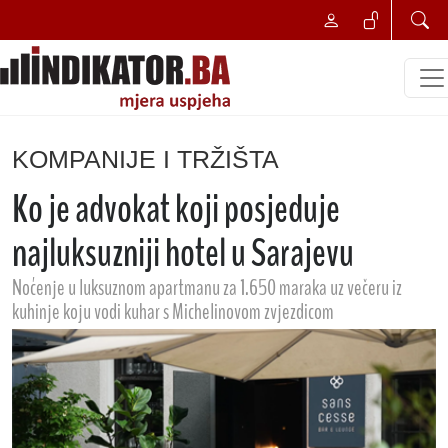
KOMPANIJE I TRŽIŠTA
Ko je advokat koji posjeduje
najluksuzniji hotel u Sarajevu
Noćenje u luksuznom apartmanu za 1.650 maraka uz večeru iz
kuhinje koju vodi kuhar s Michelinovom zvjezdicom