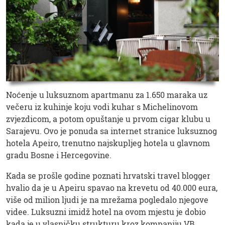
Noćenje u luksuznom apartmanu za 1.650 maraka uz
večeru iz kuhinje koju vodi kuhar s Michelinovom
zvjezdicom, a potom opuštanje u prvom cigar klubu u
Sarajevu. Ovo je ponuda sa internet stranice luksuznog
hotela Apeiro, trenutno najskupljeg hotela u glavnom
gradu Bosne i Hercegovine.
Kada se prošle godine poznati hrvatski travel blogger
hvalio da je u Apeiru spavao na krevetu od 40.000 eura,
više od milion ljudi je na mrežama pogledalo njegove
videe. Luksuzni imidž hotel na ovom mjestu je dobio
kada je u vlasničku strukturu kroz kompaniju VB