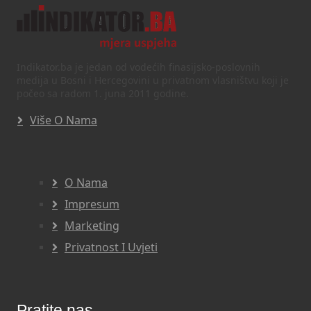
Indikator.ba je jedan od vodećih finasijsko-poslovnih
medija u Bosni i Hercegovini u privatnom vlasništvu koji je
počeo sa radom 1. juna 2011 godine.
Više O Nama
O Nama
Impresum
Marketing
Privatnost I Uvjeti
Pratite nas