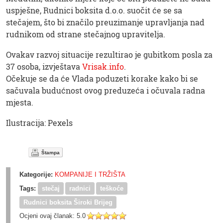
uspješne, Rudnici boksita d.o.o. suočit će se sa
stečajem, što bi značilo preuzimanje upravljanja nad
rudnikom od strane stečajnog upravitelja.
Ovakav razvoj situacije rezultirao je gubitkom posla za
37 osoba, izvještava
Vrisak.info
.
Očekuje se da će Vlada poduzeti korake kako bi se
sačuvala budućnost ovog preduzeća i očuvala radna
mjesta.
Ilustracija: Pexels
Štampa
Kategorije:
KOMPANIJE I TRŽIŠTA
Tags:
stečaj
radnici
teškoće
Rudnici boksita Široki Brijeg
Ocjeni ovaj članak:
5.0