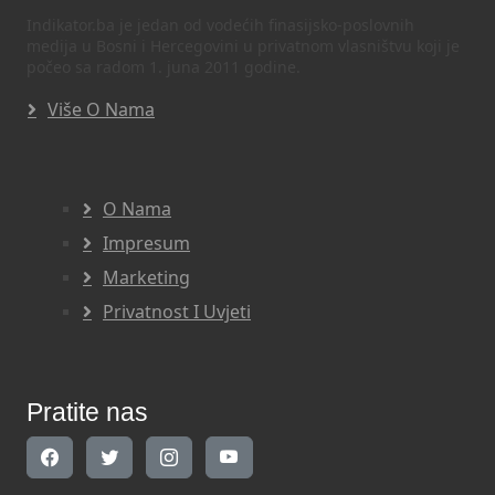
Indikator.ba je jedan od vodećih finasijsko-poslovnih
medija u Bosni i Hercegovini u privatnom vlasništvu koji je
počeo sa radom 1. juna 2011 godine.
Više O Nama
O Nama
Impresum
Marketing
Privatnost I Uvjeti
Pratite nas