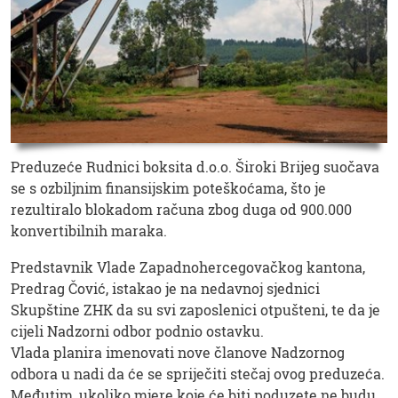
Preduzeće Rudnici boksita d.o.o. Široki Brijeg suočava
se s ozbiljnim finansijskim poteškoćama, što je
rezultiralo blokadom računa zbog duga od 900.000
konvertibilnih maraka.
Predstavnik Vlade Zapadnohercegovačkog kantona,
Predrag Čović, istakao je na nedavnoj sjednici
Skupštine ZHK da su svi zaposlenici otpušteni, te da je
cijeli Nadzorni odbor podnio ostavku.
Vlada planira imenovati nove članove Nadzornog
odbora u nadi da će se spriječiti stečaj ovog preduzeća.
Međutim, ukoliko mjere koje će biti poduzete ne budu