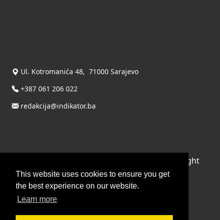
Kontaktirajte nas
INDIKATOR d.o.o.
Ul. Kotromanića 48, 71000 Sarajevo
+387 061 206 022
redakcija@indikator.ba
©
Copyright 2026 by INDIKATOR d.o.o.
, All Right
Reserved.
This website uses cookies to ensure you get
the best experience on our website.
Terms Of Use
|
Privacy Statement
Learn more
Powered by THYME SYSTEMS doo