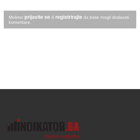
prijavite se
registrirajte
Molimo
ili
da biste mogli dodavati
komentare.