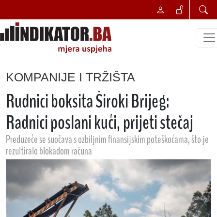
KOMPANIJE I TRŽIŠTA
Rudnici boksita Široki Brijeg:
Radnici poslani kući, prijeti stečaj
Preduzeće se suočava s ozbiljnim finansijskim poteškoćama, što je
rezultiralo blokadom računa