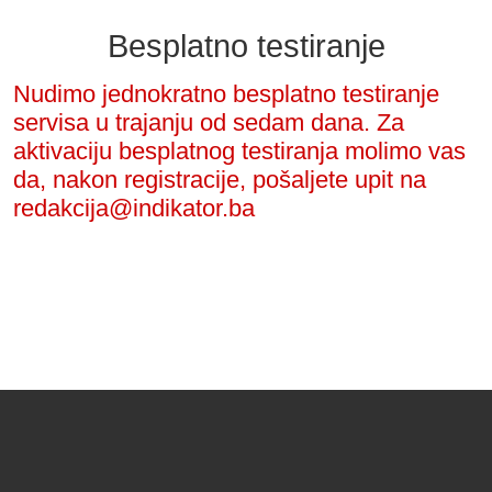
Besplatno testiranje
Nudimo jednokratno besplatno testiranje
servisa u trajanju od sedam dana. Za
aktivaciju besplatnog testiranja molimo vas
da, nakon registracije, pošaljete upit na
redakcija@indikator.ba