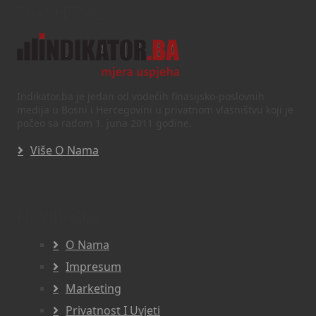
Text/HTML
Indikator.ba je jedan od vodećih finasijsko-poslovnih
medija u Bosni i Hercegovini u privatnom vlasništvu koji je
počeo sa radom 1. juna 2011 godine.
Više O Nama
Navigacija
O Nama
Impresum
Marketing
Privatnost I Uvjeti