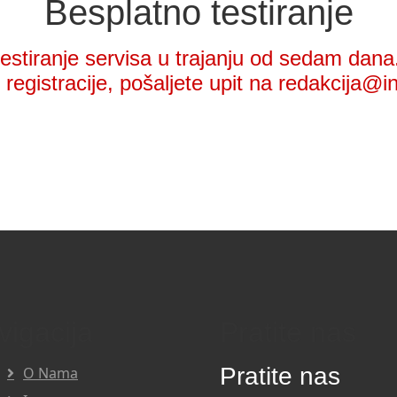
Besplatno testiranje
stiranje servisa u trajanju od sedam dana.
registracije, pošaljete upit na redakcija@i
vigacija
Pratite nas
Pratite nas
O Nama