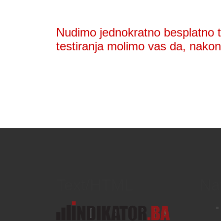
Nudimo jednokratno besplatno te
testiranja molimo vas da, nakon 
Text/HTML
Na