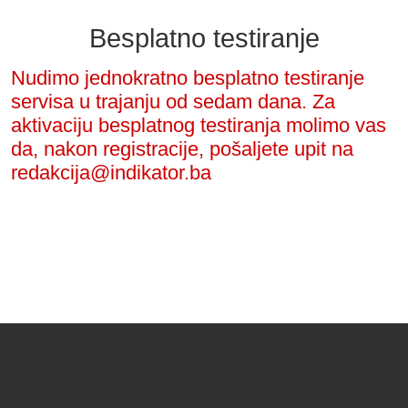
Besplatno testiranje
Nudimo jednokratno besplatno testiranje
servisa u trajanju od sedam dana. Za
aktivaciju besplatnog testiranja molimo vas
da, nakon registracije, pošaljete upit na
redakcija@indikator.ba