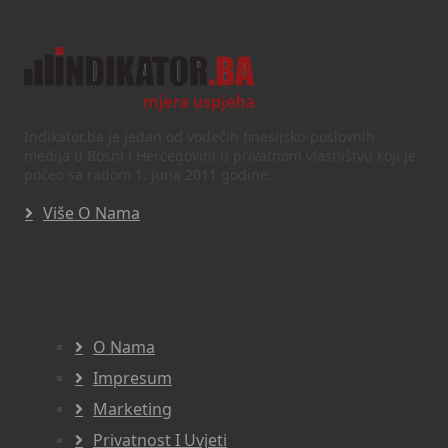
Text/HTML
Indikator.ba je jedan od vodećih finasijsko-poslovnih
medija u Bosni i Hercegovini u privatnom vlasništvu koji je
počeo sa radom 1. juna 2011 godine.
Više O Nama
Navigacija
O Nama
Impresum
Marketing
Privatnost I Uvjeti