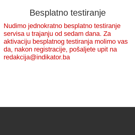
Besplatno testiranje
Nudimo jednokratno besplatno testiranje
servisa u trajanju od sedam dana. Za
aktivaciju besplatnog testiranja molimo vas
da, nakon registracije, pošaljete upit na
redakcija@indikator.ba