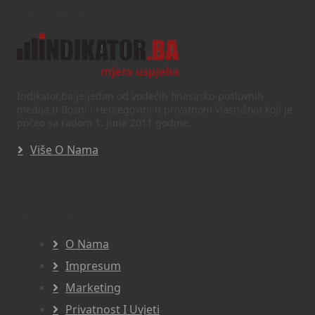
Text/HTML
Indikator.ba je jedan od vodećih finasijsko-poslovnih
medija u Bosni i Hercegovini u privatnom vlasništvu koji je
počeo sa radom 1. juna 2011 godine.
Više O Nama
Navigacija
O Nama
Impresum
Marketing
Privatnost I Uvjeti