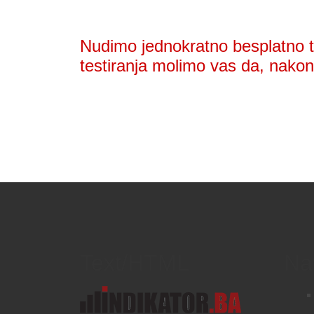
Nudimo jednokratno besplatno te
testiranja molimo vas da, nakon 
Text/HTML
Na