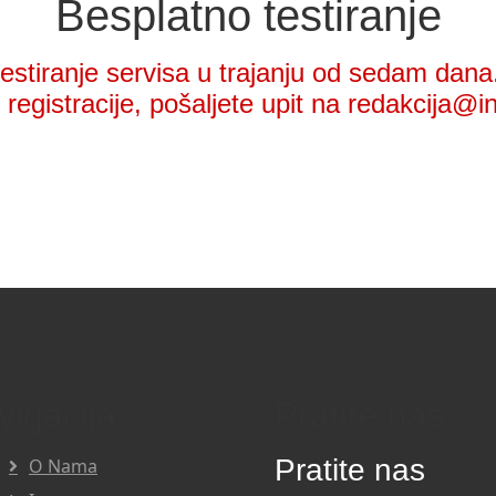
Besplatno testiranje
stiranje servisa u trajanju od sedam dana.
registracije, pošaljete upit na redakcija@i
vigacija
Pratite nas
Pratite nas
O Nama