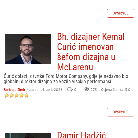
OPŠIRNIJE
Bh. dizajner Kemal
Curić imenovan
šefom dizajna u
McLarenu
Ćurić dolazi iz tvrtke Ford Motor Company, gdje je nedavno bio
globalni direktor dizajna za vozila visokih performansi
Borivoje Simić
/ utorak, 14. april 2026.
0
275
Ocjena članka: 5.0
OPŠIRNIJE
Damir Hadžić