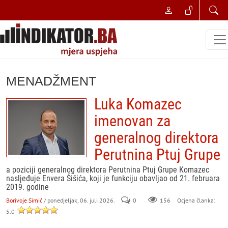
MENADŽMENT
Luka Komazec
imenovan za
generalnog direktora
Perutnina Ptuj Grupe
a poziciji generalnog direktora Perutnina Ptuj Grupe Komazec
nasljeđuje Envera Šišića, koji je funkciju obavljao od 21. februara
2019. godine
Borivoje Simić
/ ponedjeljak, 06. juli 2026.
0
156
Ocjena članka:
5.0