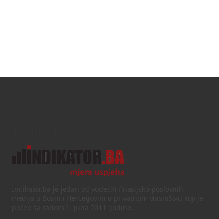
Text/HTML
Indikator.ba je jedan od vodećih finasijsko-poslovnih
medija u Bosni i Hercegovini u privatnom vlasništvu koji je
počeo sa radom 1. juna 2011 godine.