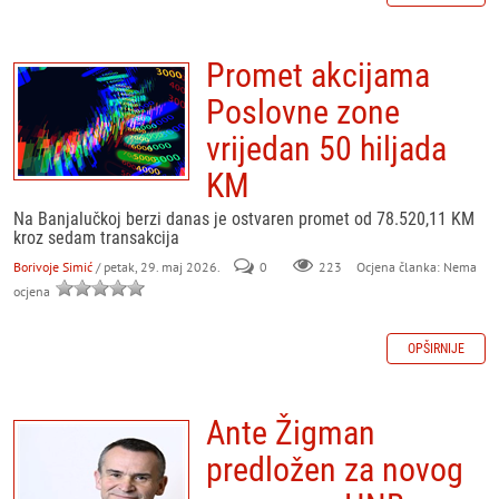
Promet akcijama
Poslovne zone
vrijedan 50 hiljada
KM
Na Banjalučkoj berzi danas je ostvaren promet od 78.520,11 KM
kroz sedam transakcija
Borivoje Simić
/ petak, 29. maj 2026.
0
223
Ocjena članka: Nema
ocjena
OPŠIRNIJE
Ante Žigman
predložen za novog