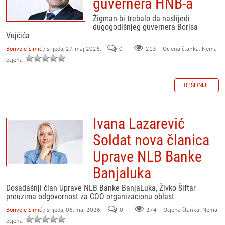
guvernera HNB-a
Žigman bi trebalo da naslijedi
dugogodišnjeg guvernera Borisa
Vujčića
Borivoje Simić
/ srijeda, 27. maj 2026.
0
213
Ocjena članka: Nema
ocjena
OPŠIRNIJE
Ivana Lazarević
Soldat nova članica
Uprave NLB Banke
Banjaluka
Dosadašnji član Uprave NLB Banke BanjaLuka, Živko Šiftar
preuzima odgovornost za COO organizacionu oblast
Borivoje Simić
/ srijeda, 06. maj 2026.
0
274
Ocjena članka: Nema
ocjena