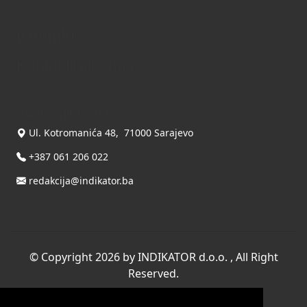
Kontakt
Kontaktirajte nas
INDIKATOR d.o.o.
Ul. Kotromanića 48, 71000 Sarajevo
+387 061 206 022
redakcija@indikator.ba
©
Copyright 2026 by INDIKATOR d.o.o.
, All Right
Reserved.
Terms Of Use
|
Privacy Statement