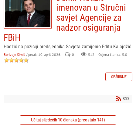
imenovan u Stručni
savjet Agencije za
nadzor osiguranja
FBiH
Hadžić na poziciji predsjednika Savjeta zamijenio Editu Kalajdžić
Borivoje Simić
/ petak, 10. april 2026.
0
512
Ocjena članka: 5.0
OPŠIRNIJE
RSS
Učitaj sljedećih 10 članaka (preostalo 141)