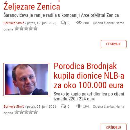
Željezare Zenica
Šaranovićeva je ranije radila u kompaniji ArcelorMittal Zenica
Borivoje Simić
/ petak, 19. juni 2026.
0
200
Ocjena članka: Nema
ocjena
OPŠIRNIJE
Porodica Brodnjak
kupila dionice NLB-a
za oko 100.000 eura
Svako je kupio paket dionica po cijeni
između 220 i 224 eura
Borivoje Simić
/ petak, 05. juni 2026.
0
194
Ocjena članka: Nema
ocjena
OPŠIRNIJE