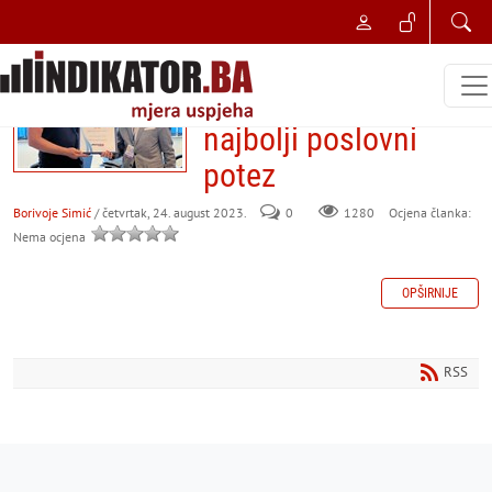
NAJBOLJI POSLOVNI POTEZ
TMD Group-u
uručeno priznanje za
najbolji poslovni
potez
Borivoje Simić
/ četvrtak, 24. august 2023.
0
Ocjena članka:
1280
Nema ocjena
OPŠIRNIJE
RSS