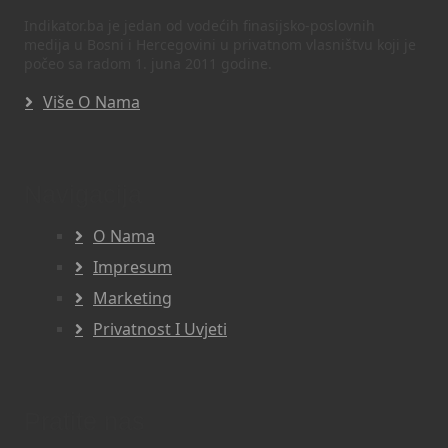
Indikator.ba je jedan od vodećih finasijsko-poslovnih
medija u Bosni i Hercegovini u privatnom vlasništvu koji je
počeo sa radom 1. juna 2011 godine.
Više O Nama
Navigacija
O Nama
Impresum
Marketing
Privatnost I Uvjeti
Pratite nas