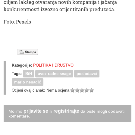
ciljem lakšeg otvaranja novih kompanija i jačanja
konkurentnosti izvozno orijentiranih preduzeća.
Foto: Pexels
Štampa
Kategorije:
POLITIKA I DRUŠTVO
Tags:
BiH
uvoz radne snage
poslodavci
mario nenadić
Ocjeni ovaj članak:
Nema ocjena
prijavite se
registrirajte
Molimo
ili
da biste mogli dodavati
komentare.