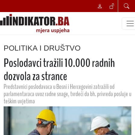
POLITIKA I DRUŠTVO
Poslodavci tražili 10.000 radnih
dozvola za strance
Predstavnici poslodavaca u Bosni i Hercegovini zatražili od
parlamentaraca uvoz radne snage, tvrdeći da bh. privreda posluje u
teškim uvjetima