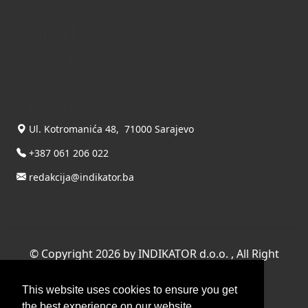
Kontakt
Kontaktirajte nas
INDIKATOR d.o.o.
Ul. Kotromanića 48, 71000 Sarajevo
+387 061 206 022
redakcija@indikator.ba
©
Copyright 2026 by INDIKATOR d.o.o.
, All Right
Reserved.
This website uses cookies to ensure you get
Terms Of Use
|
Privacy Statement
the best experience on our website.