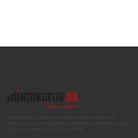
Text/HTML
Indikator.ba je jedan od vodećih finasijsko-poslovnih
medija u Bosni i Hercegovini u privatnom vlasništvu koji je
počeo sa radom 1. juna 2011 godine.