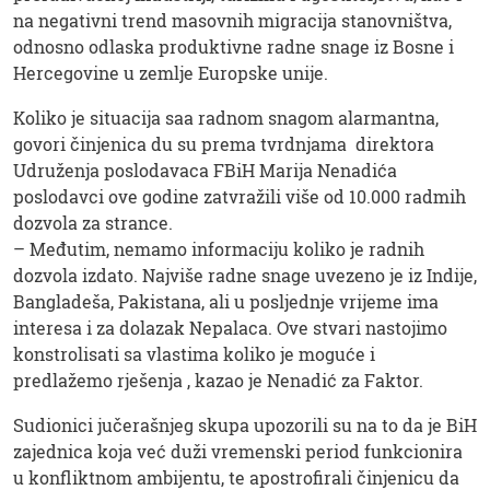
na negativni trend masovnih migracija stanovništva,
odnosno odlaska produktivne radne snage iz Bosne i
Hercegovine u zemlje Europske unije.
Koliko je situacija saa radnom snagom alarmantna,
govori činjenica du su prema tvrdnjama direktora
Udruženja poslodavaca FBiH Marija Nenadića
poslodavci ove godine zatvražili više od 10.000 radmih
dozvola za strance.
– Međutim, nemamo informaciju koliko je radnih
dozvola izdato. Najviše radne snage uvezeno je iz Indije,
Bangladeša, Pakistana, ali u posljednje vrijeme ima
interesa i za dolazak Nepalaca. Ove stvari nastojimo
konstrolisati sa vlastima koliko je moguće i
predlažemo rješenja , kazao je Nenadić za Faktor.
Sudionici jučerašnjeg skupa upozorili su na to da je BiH
zajednica koja već duži vremenski period funkcionira
u konfliktnom ambijentu, te apostrofirali činjenicu da