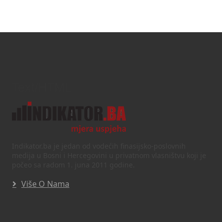
Text/HTML
Indikator.ba je jedan od vodećih finasijsko-poslovnih
medija u Bosni i Hercegovini u privatnom vlasništvu koji je
počeo sa radom 1. juna 2011 godine.
Više O Nama