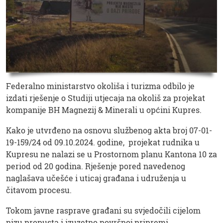
Federalno ministarstvo okoliša i turizma odbilo je
izdati rješenje o Studiji utjecaja na okoliš za projekat
kompanije BH Magnezij & Minerali u općini Kupres.
Kako je utvrđeno na osnovu službenog akta broj 07-01-
19-159/24 od 09.10.2024. godine, projekat rudnika u
Kupresu ne nalazi se u Prostornom planu Kantona 10 za
period od 20 godina. Rješenje pored navedenog
naglašava učešće i uticaj građana i udruženja u
čitavom procesu.
Tokom javne rasprave građani su svjedočili cijelom
nizu propusta i izuzetno površnoj pripremi