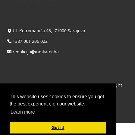
Kontaktirajte nas
INDIKATOR d.o.o.
Ul. Kotromanića 48, 71000 Sarajevo
+387 061 206 022
redakcija@indikator.ba
©
Copyright 2026 by INDIKATOR d.o.o.
, All Right
Reserved.
This website uses cookies to ensure you get
Terms Of Use
|
Privacy Statement
the best experience on our website.
Powered by THYME SYSTEMS doo
Learn more
Got it!