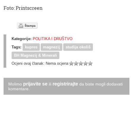
Foto: Printscreen
Štampa
Kategorije:
POLITIKA I DRUŠTVO
Tags:
kupres
magnezij
studija okoliš
BH Magnezij & Minerali
Ocjeni ovaj članak:
Nema ocjena
prijavite se
registrirajte
Molimo
ili
da biste mogli dodavati
komentare.