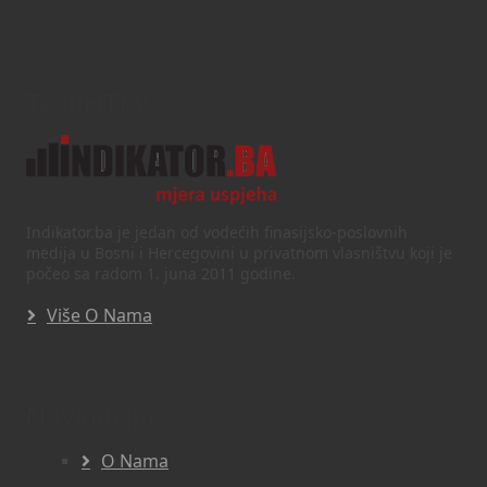
Text/HTML
Indikator.ba je jedan od vodećih finasijsko-poslovnih
medija u Bosni i Hercegovini u privatnom vlasništvu koji je
počeo sa radom 1. juna 2011 godine.
Više O Nama
Navigacija
O Nama