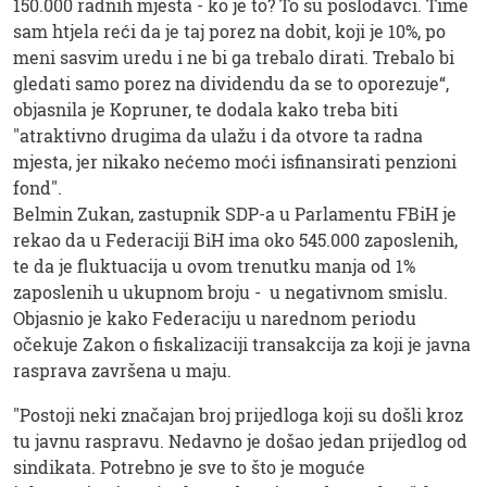
150.000 radnih mjesta - ko je to? To su poslodavci. Time
sam htjela reći da je taj porez na dobit, koji je 10%, po
meni sasvim uredu i ne bi ga trebalo dirati. Trebalo bi
gledati samo porez na dividendu da se to oporezuje“,
objasnila je Kopruner, te dodala kako treba biti
"atraktivno drugima da ulažu i da otvore ta radna
mjesta, jer nikako nećemo moći isfinansirati penzioni
fond".
Belmin Zukan, zastupnik SDP-a u Parlamentu FBiH je
rekao da u Federaciji BiH ima oko 545.000 zaposlenih,
te da je fluktuacija u ovom trenutku manja od 1%
zaposlenih u ukupnom broju - u negativnom smislu.
Objasnio je kako Federaciju u narednom periodu
očekuje Zakon o fiskalizaciji transakcija za koji je javna
rasprava završena u maju.
"Postoji neki značajan broj prijedloga koji su došli kroz
tu javnu raspravu. Nedavno je došao jedan prijedlog od
sindikata. Potrebno je sve to što je moguće