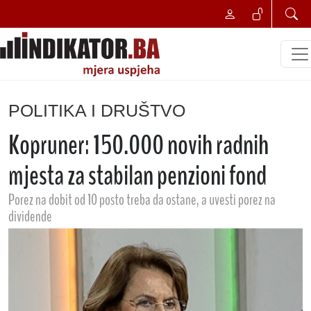
POLITIKA I DRUŠTVO
Kopruner: 150.000 novih radnih
mjesta za stabilan penzioni fond
Porez na dobit od 10 posto treba da ostane, a uvesti porez na
dividende