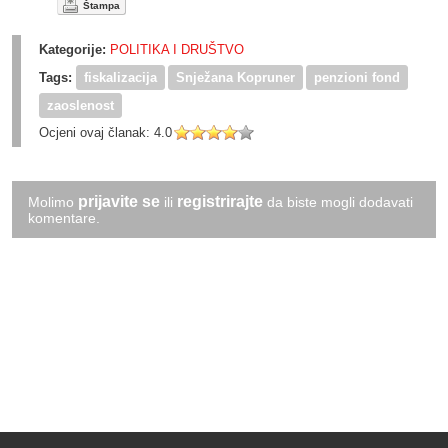
Štampa
Kategorije:
POLITIKA I DRUŠTVO
Tags:
fiskalizacija
Snježana Kopruner
penzioni fond
zaoslenost
Ocjeni ovaj članak:
4.0
prijavite se
registrirajte
Molimo
ili
da biste mogli dodavati
komentare.