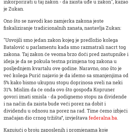
inkorporirati u taj zakon - da zaista uđe u zakon", kazao
je Zukan.
Ono što se navodi kao zamjerka zakona jeste
fiskaliziranje tradicionalnih zanata, nastavlja Zukan:
"Usvojili smo jedan zakon kojeg je predložio kolega
Batalović u parlamentu kada smo razmatrali nacrt tog
zakona. Taj zakon će veoma brzo doći pred zastupnike i
ideja je da se pokuša testna primjena tog zakona u
posljednjem kvartalu ove godine. Naravno, ono što je
već kolega Purić najavio je da idemo sa smanjenjima od
5% kako bismo ukupnu stopu doprinosa sveli na neki
31%. Mislim da će onda ovo što gospođa Kopruner
govori imati smisla - da podignemo stopu za dividende
i na način da zaista bude veći porez na dobit i
dividendu u odnosu na porez na rad. Time ćemo izbjeći
značajan dio crnog tržišta“, izvještava
federalna.ba
.
Kazujući o broju zaposlenih i promjenama koje