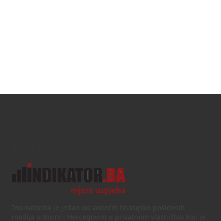
Text/HTML
Indikator.ba je jedan od vodećih finasijsko-poslovnih
medija u Bosni i Hercegovini u privatnom vlasništvu koji je