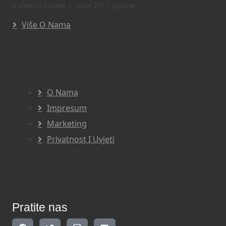
počeo sa radom 1. juna 2011 godine.
Više O Nama
Navigacija
O Nama
Impresum
Marketing
Privatnost I Uvjeti
Pratite nas
Pratite nas