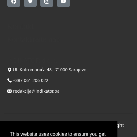
Kontakt
Kontaktirajte nas
INDIKATOR d.o.o.
Ul. Kotromanića 48, 71000 Sarajevo
+387 061 206 022
redakcija@indikator.ba
©
Copyright 2026 by INDIKATOR d.o.o.
, All Right
Reserved.
This website uses cookies to ensure you get