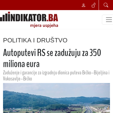
POLITIKA I DRUŠTVO
Autoputevi RS se zadužuju za 350
miliona eura
Zaduženje i garancije za izgradnju dionica puteva Brčko–Bijeljina i
Vukosavlje–Brčko