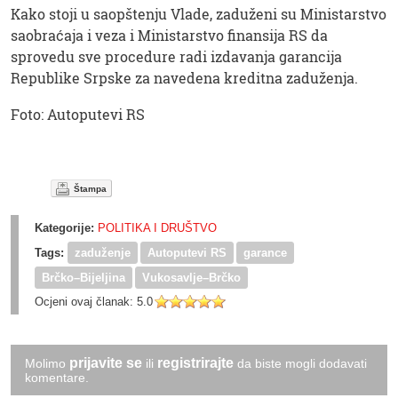
Kako stoji u saopštenju Vlade, zaduženi su Ministarstvo
saobraćaja i veza i Ministarstvo finansija RS da
sprovedu sve procedure radi izdavanja garancija
Republike Srpske za navedena kreditna zaduženja.
Foto: Autoputevi RS
Štampa
Kategorije:
POLITIKA I DRUŠTVO
Tags:
zaduženje
Autoputevi RS
garance
Brčko–Bijeljina
Vukosavlje–Brčko
Ocjeni ovaj članak:
5.0
prijavite se
registrirajte
Molimo
ili
da biste mogli dodavati
komentare.