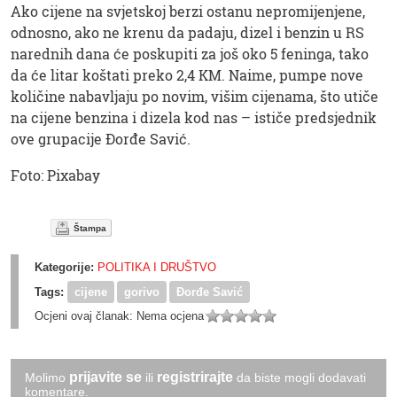
Ako cijene na svjetskoj berzi ostanu nepromijenjene,
odnosno, ako ne krenu da padaju, dizel i benzin u RS
narednih dana će poskupiti za još oko 5 feninga, tako
da će litar koštati preko 2,4 KM. Naime, pumpe nove
količine nabavljaju po novim, višim cijenama, što utiče
na cijene benzina i dizela kod nas – ističe predsjednik
ove grupacije Đorđe Savić.
Foto: Pixabay
Štampa
Kategorije:
POLITIKA I DRUŠTVO
Tags:
cijene
gorivo
Đorđe Savić
Ocjeni ovaj članak:
Nema ocjena
prijavite se
registrirajte
Molimo
ili
da biste mogli dodavati
komentare.