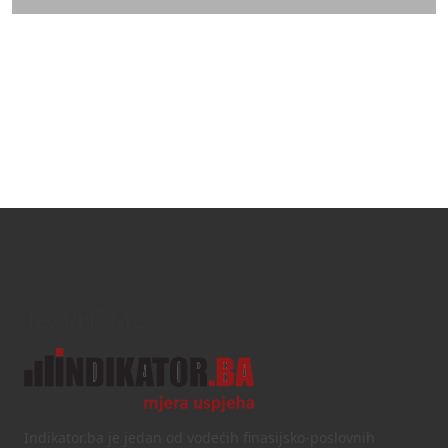
Text/HTML
Indikator.ba je jedan od vodećih finasijsko-poslovnih