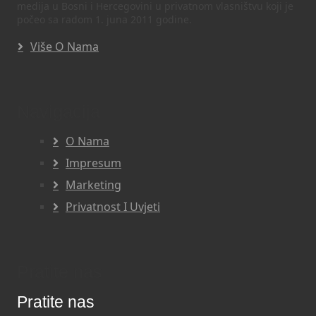
medija u Bosni i Hercegovini u privatnom vlasništvu koji je
počeo sa radom 1. juna 2011 godine.
Više O Nama
Navigacija
O Nama
Impresum
Marketing
Privatnost I Uvjeti
Pratite nas
Pratite nas