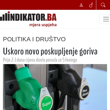
POLITIKA I DRUŠTVO
Uskoro novo poskupljenje goriva
Prije 2-3 dana cijena dizela porasla za 5 feninga