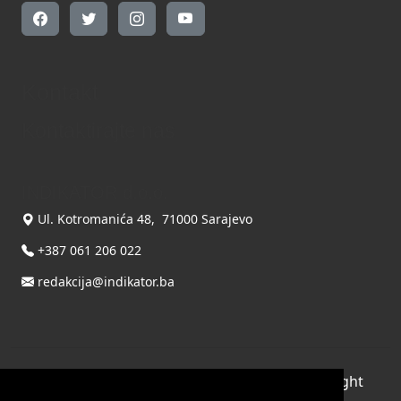
Kontakt
Kontaktirajte nas
INDIKATOR d.o.o.
Ul. Kotromanića 48, 71000 Sarajevo
+387 061 206 022
redakcija@indikator.ba
©
Copyright 2026 by INDIKATOR d.o.o.
, All Right