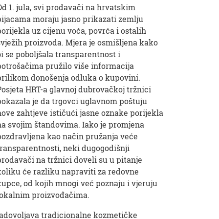
Od 1. jula, svi prodavači na hrvatskim
pijacama moraju jasno prikazati zemlju
porijekla uz cijenu voća, povrća i ostalih
svježih proizvoda. Mjera je osmišljena kako
bi se poboljšala transparentnost i
potrošačima pružilo više informacija
prilikom donošenja odluka o kupovini.
Posjeta HRT-a glavnoj dubrovačkoj tržnici
pokazala je da trgovci uglavnom poštuju
nove zahtjeve ističući jasne oznake porijekla
na svojim štandovima. Iako je promjena
pozdravljena kao način pružanja veće
transparentnosti, neki dugogodišnji
prodavači na tržnici doveli su u pitanje
koliku će razliku napraviti za redovne
kupce, od kojih mnogi već poznaju i vjeruju
lokalnim proizvođačima.
 zadovoljava tradicionalne kozmetičke