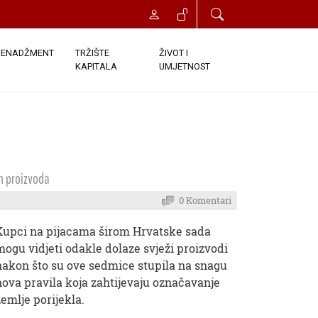
ENADŽMENT
TRŽIŠTE
ŽIVOT I
KAPITALA
UMJETNOST
ih proizvoda
0 Komentari
Kupci na pijacama širom Hrvatske sada
mogu vidjeti odakle dolaze svježi proizvodi
nakon što su ove sedmice stupila na snagu
nova pravila koja zahtijevaju označavanje
zemlje porijekla.