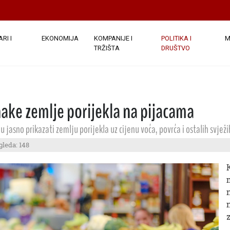
RI I
EKONOMIJA
KOMPANIJE I
POLITIKA I
M
TRŽIŠTA
DRUŠTVO
ake zemlje porijekla na pijacama
 jasno prikazati zemlju porijekla uz cijenu voća, povrća i ostalih svjež
gleda: 148