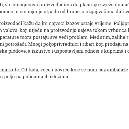
i, što omogućava proizvođačima da plasiraju svježe domać
z pomoći u smanjenju otpada od hrane, a uzgajivačima dati ve
vođači kažu da im najveći izazov ostaje vrijeme. Poljopri
 valova, koji utječu na proizvodnju usjeva tokom vrhunca lj
emperature mora postaju sve veći problem. Međutim, zalihe r
ni potrošači. Mnogi poljoprivrednici i ribari koji prodaju
ske plodove, a iskustvo i uspostavljeni odnosi s kupcima i 
markete. Od tada, voće i povrće koje se nudi bez ambalaže 
m polju na policama ili izlozima.