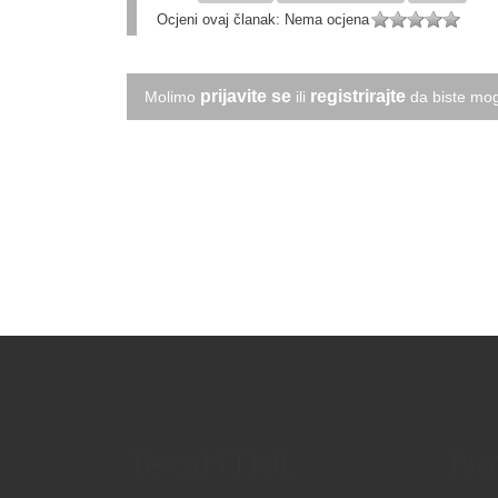
Ocjeni ovaj članak:
Nema ocjena
prijavite se
registrirajte
Molimo
ili
da biste mog
Text/HTML
Na