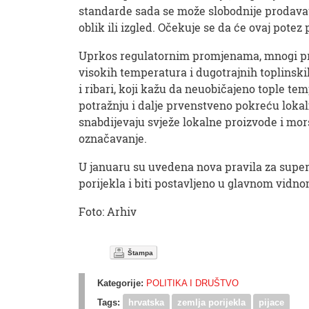
standarde sada se može slobodnije prodavat
oblik ili izgled. Očekuje se da će ovaj pote
Uprkos regulatornim promjenama, mnogi proiz
visokih temperatura i dugotrajnih toplinskih
i ribari, koji kažu da neuobičajeno tople t
potražnju i dalje prvenstveno pokreću lokal
snabdijevaju svježe lokalne proizvode i mor
označavanje.
U januaru su uvedena nova pravila za super
porijekla i biti postavljeno u glavnom vidno
Foto: Arhiv
Štampa
Kategorije:
POLITIKA I DRUŠTVO
Tags:
hrvatska
zemlja porijekla
pijace