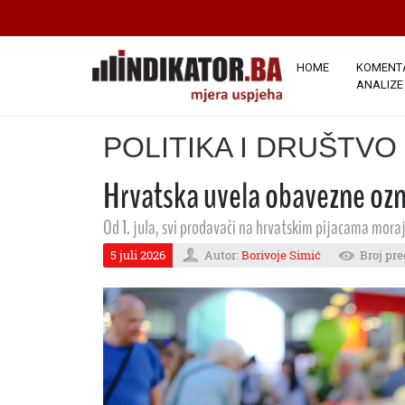
HOME
KOMENTA
ANALIZE
POLITIKA I DRUŠTVO
Hrvatska uvela obavezne ozn
Od 1. jula, svi prodavači na hrvatskim pijacama moraju
5 juli 2026
Autor:
Borivoje Simić
Broj pre