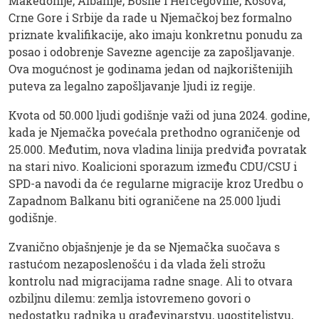
Makedonije, Albanije, Bosne i Hercegovine, Kosova,
Crne Gore i Srbije da rade u Njemačkoj bez formalno
priznate kvalifikacije, ako imaju konkretnu ponudu za
posao i odobrenje Savezne agencije za zapošljavanje.
Ova mogućnost je godinama jedan od najkorištenijih
puteva za legalno zapošljavanje ljudi iz regije.
Kvota od 50.000 ljudi godišnje važi od juna 2024. godine,
kada je Njemačka povećala prethodno ograničenje od
25.000. Međutim, nova vladina linija predviđa povratak
na stari nivo. Koalicioni sporazum između CDU/CSU i
SPD-a navodi da će regularne migracije kroz Uredbu o
Zapadnom Balkanu biti ograničene na 25.000 ljudi
godišnje.
Zvanično objašnjenje je da se Njemačka suočava s
rastućom nezaposlenošću i da vlada želi strožu
kontrolu nad migracijama radne snage. Ali to otvara
ozbiljnu dilemu: zemlja istovremeno govori o
nedostatku radnika u građevinarstvu, ugostiteljstvu,