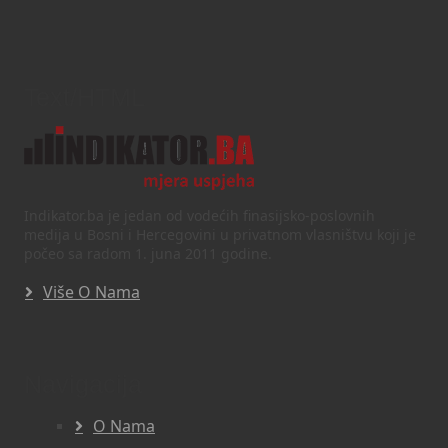
Text/HTML
Indikator.ba je jedan od vodećih finasijsko-poslovnih
medija u Bosni i Hercegovini u privatnom vlasništvu koji je
počeo sa radom 1. juna 2011 godine.
Više O Nama
Navigacija
O Nama