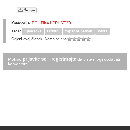
Štampa
Kategorije:
POLITIKA I DRUŠTVO
Tags:
njemačka
radnici
zapadni balkan
kvota
Ocjeni ovaj članak:
Nema ocjena
prijavite se
registrirajte
Molimo
ili
da biste mogli dodavati
komentare.