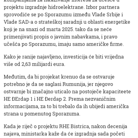
projektu izgradnje hidroelektrane. Izbor partnera
sprovodiće se po Sporazumu između Vlade Srbije i
Vlade SAD-a o strateškoj saradnji u oblasti energetike
koji je na snazi od marta 2025. tako da se neće
primenjivati propis o javnim nabavkama, i pravo
učešća po Sporazumu, imaju samo američke firme.
Kako je ranije najavljeno, investicija će biti vrijedna
više od 2,63 milijardi eura.
Međutim, da bi projekat krenuo da se ostvaruje
potrebno je da se saglasi Rumunija, jer njegovo
ostvarnje bi značajno uticalo na postoječe kapaciteete
HE ĐErdap 1 i HE Đerdap 2. Prema nezvaničnim
informacijama, za to bi trebalo da ih ubijedi američka
strana u pomenutog Sporazuma.
Kada je riječ o projektu RHE Bistrica, nakon decenija
najava, ministarka kaže da će izgradnja sada početi