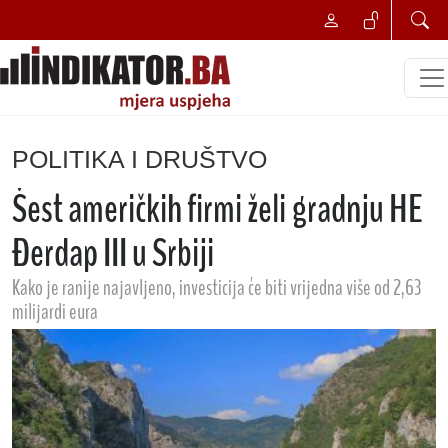
POLITIKA I DRUŠTVO
Šest američkih firmi želi gradnju HE
Đerdap III u Srbiji
Kako je ranije najavljeno, investicija će biti vrijedna više od 2,63
milijardi eura