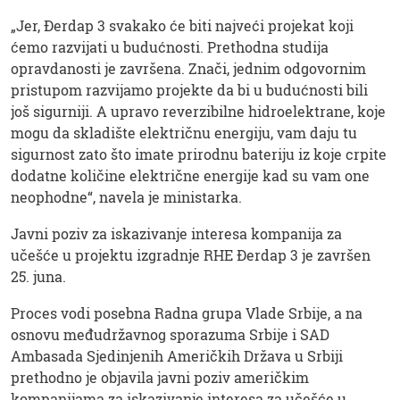
„Jer, Đerdap 3 svakako će biti najveći projekat koji
ćemo razvijati u budućnosti. Prethodna studija
opravdanosti je završena. Znači, jednim odgovornim
pristupom razvijamo projekte da bi u budućnosti bili
još sigurniji. A upravo reverzibilne hidroelektrane, koje
mogu da skladište električnu energiju, vam daju tu
sigurnost zato što imate prirodnu bateriju iz koje crpite
dodatne količine električne energije kad su vam one
neophodne“, navela je ministarka.
Javni poziv za iskazivanje interesa kompanija za
učešće u projektu izgradnje RHE Đerdap 3 je završen
25. juna.
Proces vodi posebna Radna grupa Vlade Srbije, a na
osnovu međudržavnog sporazuma Srbije i SAD
Ambasada Sjedinjenih Američkih Država u Srbiji
prethodno je objavila javni poziv američkim
kompanijama za iskazivanje interesa za učešće u