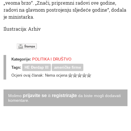
„veoma brzo“. „Znači, pripremni radovi ove godine,
radovi na glavnom postrojenju sljedeće godine“, dodala
je ministarka.
Ilustracija: Arhiv
Štampa
Kategorije:
POLITIKA I DRUŠTVO
Tags:
HE Đerdap III
američke firme
Ocjeni ovaj članak:
Nema ocjena
prijavite se
registrirajte
Molimo
ili
da biste mogli dodavati
komentare.