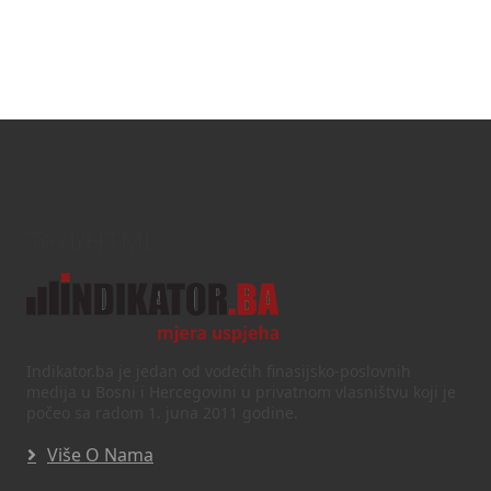
Text/HTML
Indikator.ba je jedan od vodećih finasijsko-poslovnih
medija u Bosni i Hercegovini u privatnom vlasništvu koji je
počeo sa radom 1. juna 2011 godine.
Više O Nama