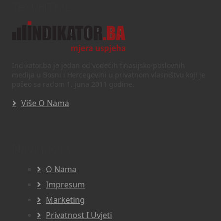
Text/HTML
Indikator.ba je jedan od vodećih finasijsko-poslovnih
medija u Bosni i Hercegovini u privatnom vlasništvu koji je
počeo sa radom 1. juna 2011 godine.
Više O Nama
Navigacija
O Nama
Impresum
Marketing
Privatnost I Uvjeti