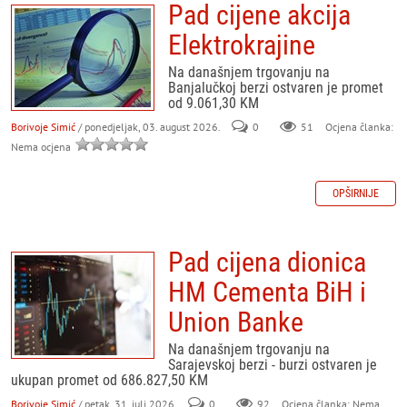
Pad cijene akcija
Elektrokrajine
Na današnjem trgovanju na
Banjalučkoj berzi ostvaren je promet
od 9.061,30 KM
Borivoje Simić
/ ponedjeljak, 03. august 2026.
0
51
Ocjena članka:
Nema ocjena
OPŠIRNIJE
Pad cijena dionica
HM Cementa BiH i
Union Banke
Na današnjem trgovanju na
Sarajevskoj berzi - burzi ostvaren je
ukupan promet od 686.827,50 KM
Borivoje Simić
/ petak, 31. juli 2026.
0
92
Ocjena članka: Nema