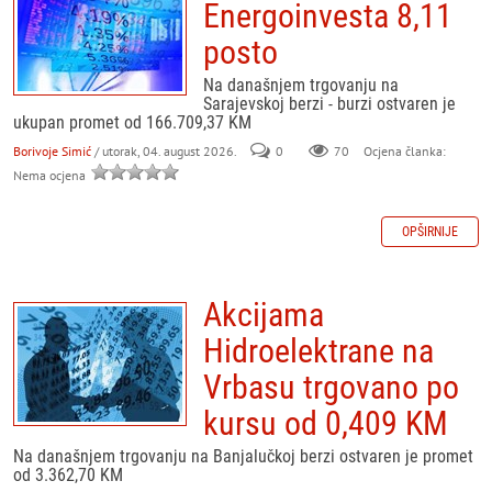
Energoinvesta 8,11
posto
Na današnjem trgovanju na
Sarajevskoj berzi - burzi ostvaren je
ukupan promet od 166.709,37 KM
Borivoje Simić
/ utorak, 04. august 2026.
0
70
Ocjena članka:
Nema ocjena
OPŠIRNIJE
Akcijama
Hidroelektrane na
Vrbasu trgovano po
kursu od 0,409 KM
Na današnjem trgovanju na Banjalučkoj berzi ostvaren je promet
od 3.362,70 KM