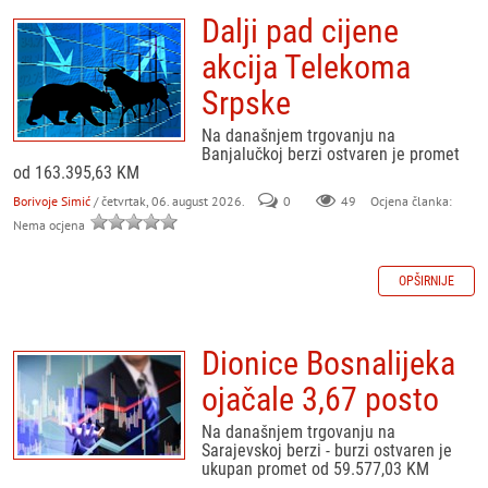
Dalji pad cijene
akcija Telekoma
Srpske
Na današnjem trgovanju na
Banjalučkoj berzi ostvaren je promet
od 163.395,63 KM
Borivoje Simić
/ četvrtak, 06. august 2026.
0
49
Ocjena članka:
Nema ocjena
OPŠIRNIJE
Dionice Bosnalijeka
ojačale 3,67 posto
Na današnjem trgovanju na
Sarajevskoj berzi - burzi ostvaren je
ukupan promet od 59.577,03 KM