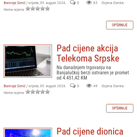
Borivoje Simić
/ srijeda, 05. august 2026.
0
83
Ocjena članka:
Nema ocjena
OPŠIRNIJE
Pad cijene akcija
Telekoma Srpske
Na današnjem trgovanju na
Banjalučkoj berzi ostvaren je promet
od 4.451,42 KM
Borivoje Simić
/ srijeda, 05. august 2026.
0
49
Ocjena članka:
Nema ocjena
OPŠIRNIJE
Pad cijene dionica