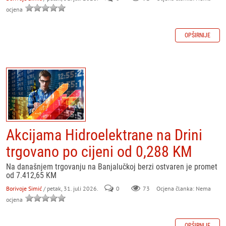
ocjena
OPŠIRNIJE
Akcijama Hidroelektrane na Drini
trgovano po cijeni od 0,288 KM
Na današnjem trgovanju na Banjalučkoj berzi ostvaren je promet
od 7.412,65 KM
Borivoje Simić
/ petak, 31. juli 2026.
0
73
Ocjena članka: Nema
ocjena
OPŠIRNIJE