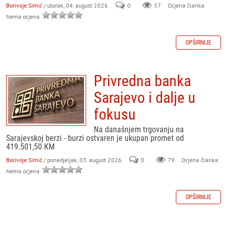
Borivoje Simić
/ utorak, 04. august 2026.
0
57
Ocjena članka:
Nema ocjena
OPŠIRNIJE
Privredna banka
Sarajevo i dalje u
fokusu
Na današnjem trgovanju na
Sarajevskoj berzi - burzi ostvaren je ukupan promet od
419.501,50 KM
Borivoje Simić
/ ponedjeljak, 03. august 2026.
0
79
Ocjena članka:
Nema ocjena
OPŠIRNIJE