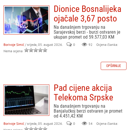
Dionice Bosnalijeka
ojačale 3,67 posto
Na današnjem trgovanju na
Sarajevskoj berzi - burzi ostvaren je
ukupan promet od 59.577,03 KM
Borivoje Simić
/ srijeda, 05. august 2026.
0
92
Ocjena članka:
Nema ocjena
OPŠIRNIJE
Pad cijene akcija
Telekoma Srpske
Na današnjem trgovanju na
Banjalučkoj berzi ostvaren je promet
od 4.451,42 KM
Borivoje Simić
/ srijeda, 05. august 2026.
0
54
Ocjena članka:
Nema ocjena