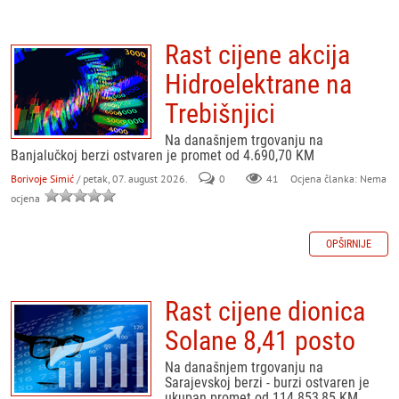
Rast cijene akcija
Hidroelektrane na
Trebišnjici
Na današnjem trgovanju na
Banjalučkoj berzi ostvaren je promet od 4.690,70 KM
Borivoje Simić
/ petak, 07. august 2026.
0
41
Ocjena članka: Nema
ocjena
OPŠIRNIJE
Rast cijene dionica
Solane 8,41 posto
Na današnjem trgovanju na
Sarajevskoj berzi - burzi ostvaren je
ukupan promet od 114.853,85 KM