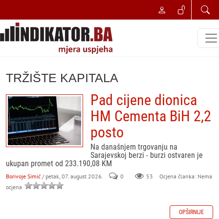
TRŽIŠTE KAPITALA
Pad cijene dionica
HM Cementa BiH 2,2
posto
Na današnjem trgovanju na
Sarajevskoj berzi - burzi ostvaren je
ukupan promet od 233.190,08 KM
Borivoje Simić
/ petak, 07. august 2026.
0
53
Ocjena članka: Nema
ocjena
OPŠIRNIJE