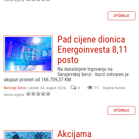
OPŠIRNIJE
Pad cijene dionica
Energoinvesta 8,11
posto
Na današnjem trgovanju na
Sarajevskoj berzi - burzi ostvaren je
ukupan promet od 166.709,37 KM
Borivoje Simić
/ utorak, 04. august 2026.
0
75
Ocjena članka:
Nema ocjena
OPŠIRNIJE
Akcijama