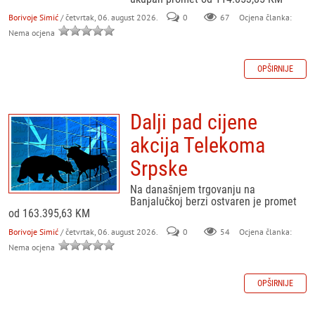
Borivoje Simić
/ četvrtak, 06. august 2026.
0
67
Ocjena članka:
Nema ocjena
OPŠIRNIJE
Dalji pad cijene
akcija Telekoma
Srpske
Na današnjem trgovanju na
Banjalučkoj berzi ostvaren je promet
od 163.395,63 KM
Borivoje Simić
/ četvrtak, 06. august 2026.
0
54
Ocjena članka:
Nema ocjena
OPŠIRNIJE