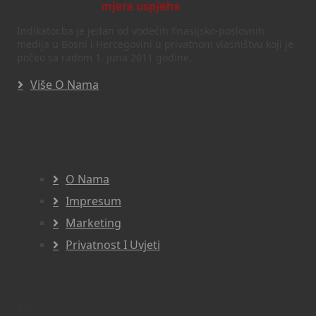
Indikator.ba je jedan od vodećih finasijsko-poslovnih
medija u Bosni i Hercegovini u privatnom vlasništvu koji je
počeo sa radom 1. juna 2011 godine.
Više O Nama
Navigacija
O Nama
Impresum
Marketing
Privatnost I Uvjeti
Pratite nas