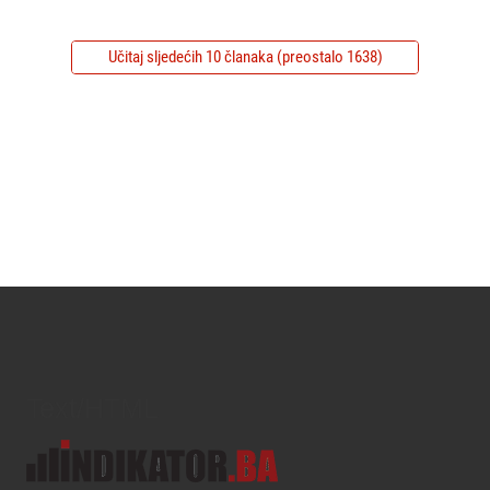
Učitaj sljedećih 10 članaka (preostalo 1638)
Text/HTML