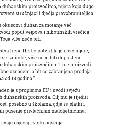
m duhanskim proizvodima, mjera koju dugo
tveni stručnjaci i dječja pravobraniteljica.
 s okusom i duhan za motanje već
zvodi poput vejpova i nikotinskih vrećica
 Toga više neće biti.
stva Irena Hrstić potvrdila je nove mjere,
u se iznimke, više neće biti dopuštene
m duhanskim proizvodima. Ti će proizvodi
ebno označeni, a bit će zabranjena prodaja
 od 18 godina."
đen je s propisima EU i uvodi svježu
ih duhanskih proizvoda. Cilj mu je riješiti
ost, posebno u školama, gdje su slatki i
ili pušenje privlačnijim maloljetnicima.
ivaju osjećaj i štetu pušenja.