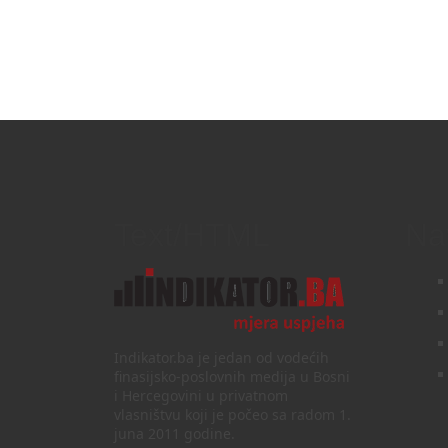
Text/HTML
Na
Indikator.ba je jedan od vodećih
finasijsko-poslovnih medija u Bosni
i Hercegovini u privatnom
vlasništvu koji je počeo sa radom 1.
juna 2011 godine.