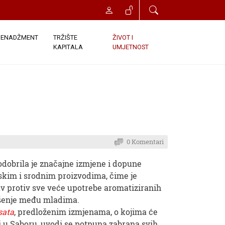
ENADŽMENT
TRŽIŠTE
ŽIVOT I
KAPITALA
UMJETNOST
0 Komentari
dobrila je značajne izmjene i dopune
kim i srodnim proizvodima, čime je
av protiv sve veće upotrebe aromatiziranih
šenje među mladima.
sata
, predloženim izmjenama, o kojima će
i u Saboru, uvodi se potpuna zabrana svih