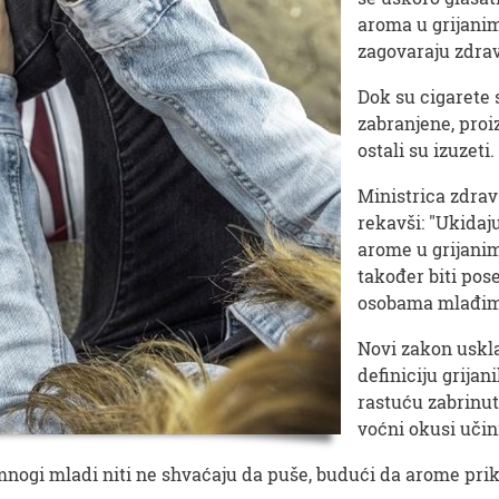
aroma u grijani
zagovaraju zdravs
Dok su cigarete
zabranjene, proi
ostali su izuzeti.
Ministrica zdrav
rekavši: "Ukidaj
arome u grijani
također biti pos
osobama mlađima
Novi zakon uskla
definiciju grijan
rastuću zabrinut
voćni okusi učin
mnogi mladi niti ne shvaćaju da puše, budući da arome prikr