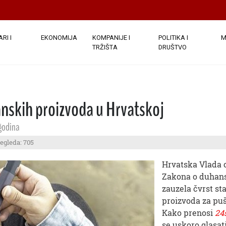
RI I
EKONOMIJA
KOMPANIJE I
POLITIKA I
M
TRŽIŠTA
DRUŠTVO
nskih proizvoda u Hrvatskoj
godina
regleda: 705
Hrvatska Vlada o
Zakona o duhans
zauzela čvrst st
proizvoda za pu
Kako prenosi
24
se uskoro glasat