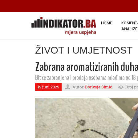
HOME
KOMENTA
ANALIZE
ŽIVOT I UMJETNOST
Zabrana aromatiziranih duha
Bit će zabranjena i prodaja osobama mlađima od 18 
19 juni 2025
Autor:
Borivoje Simić
Broj p