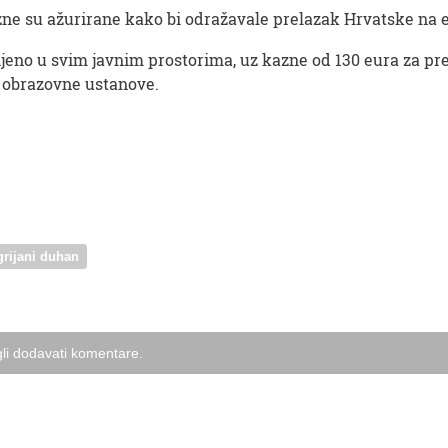
zne su ažurirane kako bi odražavale prelazak Hrvatske na 
njeno u svim javnim prostorima, uz kazne od 130 eura za prek
i obrazovne ustanove.
grijani duhan
li dodavati komentare.