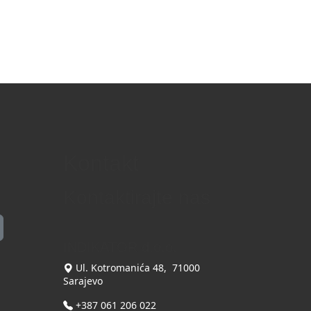
Kontakt
Kontaktirajte nas
INDIKATOR d.o.o.
Ul. Kotromanića 48, 71000
Sarajevo
+387 061 206 022