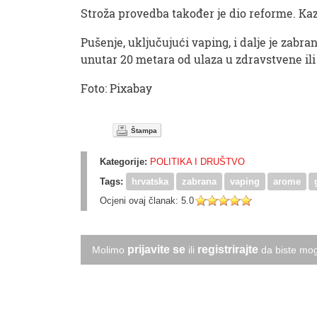
Stroža provedba također je dio reforme. Ka
Pušenje, uključujući vaping, i dalje je zabra
unutar 20 metara od ulaza u zdravstvene il
Foto: Pixabay
Štampa
Kategorije:
POLITIKA I DRUŠTVO
Tags:
hrvatska
zabrana
vaping
arome
Ocjeni ovaj članak:
5.0
prijavite se
registrirajte
Molimo
ili
da biste mog