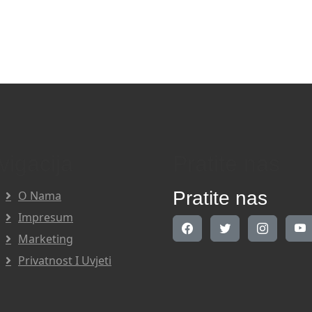
vigacija
Pratite nas
Pratite nas
O Nama
Impresum
Marketing
Privatnost I Uvjeti