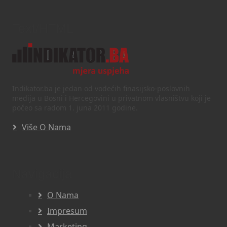
Text/HTML
Indikator.ba je jedan od vodećih finasijsko-poslovnih
medija u Bosni i Hercegovini u privatnom vlasništvu koji je
počeo sa radom 1. juna 2011 godine.
Više O Nama
Navigacija
O Nama
Impresum
Marketing