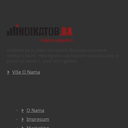
Text/HTML
Indikator.ba je jedan od vodećih finasijsko-poslovnih
medija u Bosni i Hercegovini u privatnom vlasništvu koji je
počeo sa radom 1. juna 2011 godine.
Više O Nama
Navigacija
O Nama
Impresum