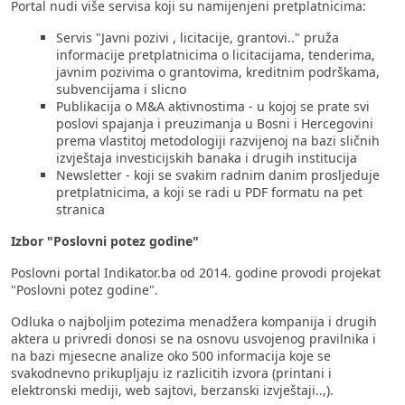
Portal nudi više servisa koji su namijenjeni pretplatnicima:
Servis "Javni pozivi , licitacije, grantovi.." pruža
informacije pretplatnicima o licitacijama, tenderima,
javnim pozivima o grantovima, kreditnim podrškama,
subvencijama i slicno
Publikacija o M&A aktivnostima - u kojoj se prate svi
poslovi spajanja i preuzimanja u Bosni i Hercegovini
prema vlastitoj metodologiji razvijenoj na bazi sličnih
izvještaja investicijskih banaka i drugih institucija
Newsletter - koji se svakim radnim danim prosljeduje
pretplatnicima, a koji se radi u PDF formatu na pet
stranica
Izbor "Poslovni potez godine"
Poslovni portal Indikator.ba od 2014. godine provodi projekat
"Poslovni potez godine".
Odluka o najboljim potezima menadžera kompanija i drugih
aktera u privredi donosi se na osnovu usvojenog pravilnika i
na bazi mjesecne analize oko 500 informacija koje se
svakodnevno prikupljaju iz razlicitih izvora (printani i
elektronski mediji, web sajtovi, berzanski izvještaji..,).