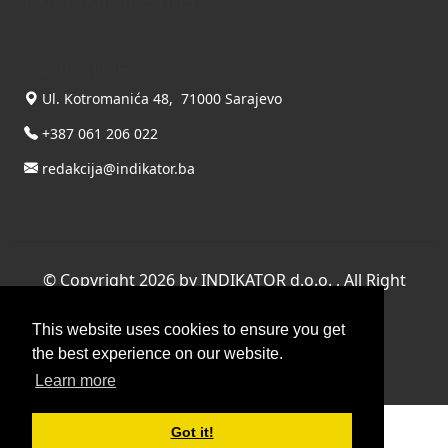
INDIKATOR d.o.o.
Ul. Kotromanića 48, 71000 Sarajevo
+387 061 206 022
redakcija@indikator.ba
©
Copyright 2026 by INDIKATOR d.o.o.
, All Right
Reserved.
This website uses cookies to ensure you get
Terms Of Use
|
Privacy Statement
the best experience on our website.
Powered by THYME SYSTEMS doo
Learn more
Got it!