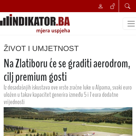
ŽIVOT I UMJETNOST
Na Zlatiboru će se graditi aerodrom,
cilj premium gosti
Iz dosadašnjih iskustava ove vrste zračne luke u Alpama, svaki euro
uložen u takav kapacitet generira između 5 i 7 eura dodatne
vrijednosti