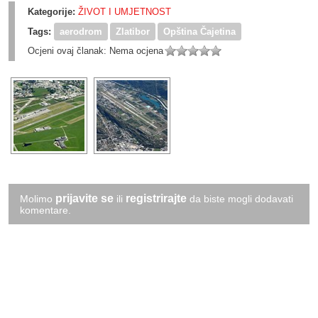
Kategorije:
ŽIVOT I UMJETNOST
Tags:
aerodrom
Zlatibor
Opština Čajetina
Ocjeni ovaj članak:
Nema ocjena
prijavite se
registrirajte
Molimo
ili
da biste mogli dodavati
komentare.