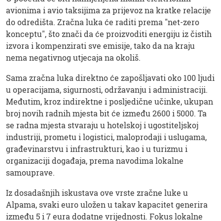
avionima i avio taksijima za prijevoz na kratke relacije
do odredišta. Zračna luka će raditi prema "net-zero
konceptu", što znači da će proizvoditi energiju iz čistih
izvora i kompenzirati sve emisije, tako da na kraju
nema negativnog utjecaja na okoliš.
Sama zračna luka direktno će zapošljavati oko 100 ljudi
u operacijama, sigurnosti, održavanju i administraciji.
Međutim, kroz indirektne i posljedične učinke, ukupan
broj novih radnih mjesta bit će između 2600 i 5000. Ta
se radna mjesta stvaraju u hotelskoj i ugostiteljskoj
industriji, prometu i logistici, maloprodaji i uslugama,
građevinarstvu i infrastrukturi, kao i u turizmu i
organizaciji događaja, prema navodima lokalne
samouprave.
Iz dosadašnjih iskustava ove vrste zračne luke u
Alpama, svaki euro uložen u takav kapacitet generira
između 5 i 7 eura dodatne vrijednosti. Fokus lokalne