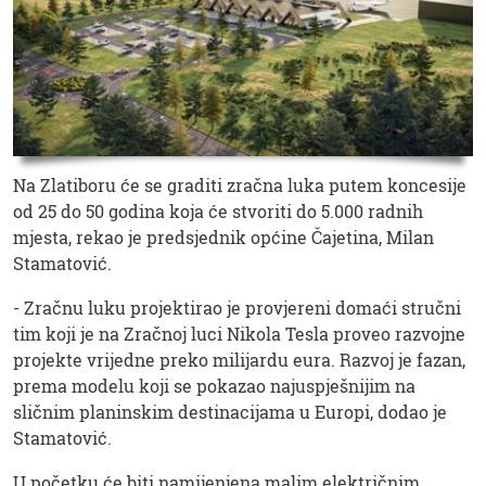
Na Zlatiboru će se graditi zračna luka putem koncesije
od 25 do 50 godina koja će stvoriti do 5.000 radnih
mjesta, rekao je predsjednik općine Čajetina, Milan
Stamatović.
- Zračnu luku projektirao je provjereni domaći stručni
tim koji je na Zračnoj luci Nikola Tesla proveo razvojne
projekte vrijedne preko milijardu eura. Razvoj je fazan,
prema modelu koji se pokazao najuspješnijim na
sličnim planinskim destinacijama u Europi, dodao je
Stamatović.
U početku će biti namijenjena malim električnim