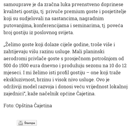
samouprave je da zračna luka prvenstveno doprinese
kvaliteti gostiju, tj. privuče premium goste i posjetitelje
koji su sudjelovali na sastancima, nagradnim
putovanjima, konferencijama i seminarima, tj. poveća
broj gostiju iz poslovnog svijeta.
„Želimo goste koji dolaze cijele godine, troše više i
zahtijevaju višu razinu usluge. Mali planinski
aerodromi privlače goste s prosječnom potrošnjom od
500 do 1500 eura dnevno i produžuju sezonu na 10 do 12
mjeseci. I mi želimo isti profil gostiju – one koji traže
ekskluzivnost, brzinu i visok nivo usluge. Ovo je
održiviji model razvoja i donosi veću vrijednost lokalnoj
zajednici“, kaže načelnik općine Čajetina.
Foto: Opština Čajetina
Štampa