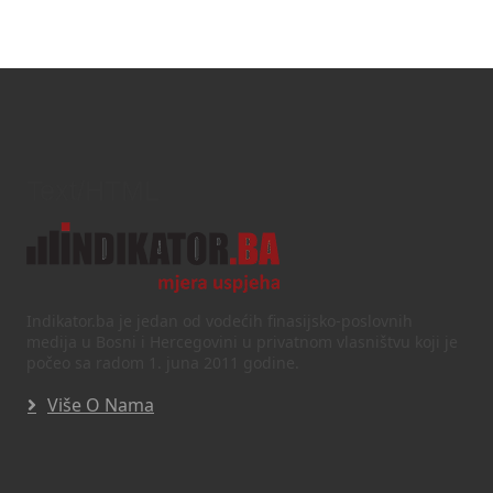
Text/HTML
Indikator.ba je jedan od vodećih finasijsko-poslovnih
medija u Bosni i Hercegovini u privatnom vlasništvu koji je
počeo sa radom 1. juna 2011 godine.
Više O Nama