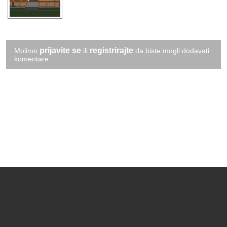
prijavite se
registrirajte
Molimo
ili
da biste mogli dodavati
komentare.
Text/HTML