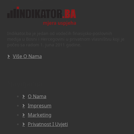
Indikator.ba je jedan od vodećih finasijsko-poslovnih
medija u Bosni i Hercegovini u privatnom vlasništvu koji je
počeo sa radom 1. juna 2011 godine.
Više O Nama
Navigacija
O Nama
Impresum
Marketing
Privatnost I Uvjeti