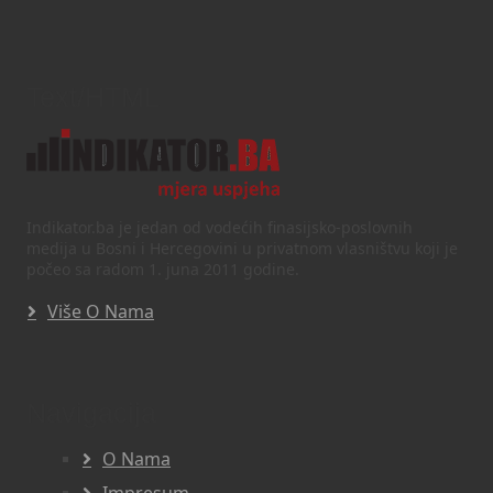
Text/HTML
Indikator.ba je jedan od vodećih finasijsko-poslovnih
medija u Bosni i Hercegovini u privatnom vlasništvu koji je
počeo sa radom 1. juna 2011 godine.
Više O Nama
Navigacija
O Nama