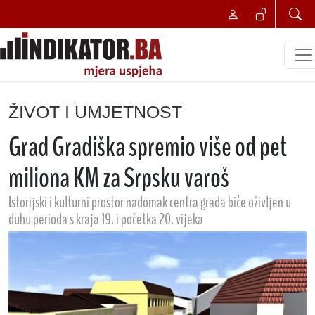
ŽIVOT I UMJETNOST
Grad Gradiška spremio više od pet
miliona KM za Srpsku varoš
Istorijski i kulturni prostor nadomak centra grada biće oživljen u
duhu perioda s kraja 19. i početka 20. vijeka