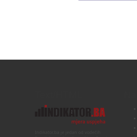
Text/HTML
Na
Indikator.ba je jedan od vodećih