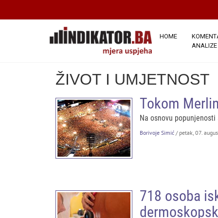
HOME
KOMENTA
ANALIZE
ŽIVOT I UMJETNOST
Tokom Merlin
Na osnovu popunjenosti s
Borivoje Simić
/ petak, 07. augu
718 osoba isk
dermoskopski