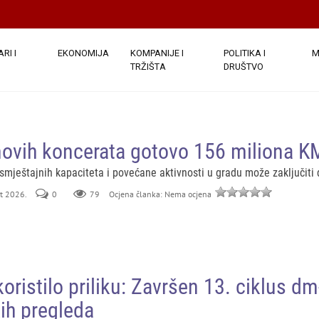
RI I
EKONOMIJA
KOMPANIJE I
POLITIKA I
M
TRŽIŠTA
DRUŠTVO
ovih koncerata gotovo 156 miliona K
mještajnih kapaciteta i povećane aktivnosti u gradu može zaključiti
st 2026.
0
79
Ocjena članka: Nema ocjena
oristilo priliku: Završen 13. ciklus dm
h pregleda