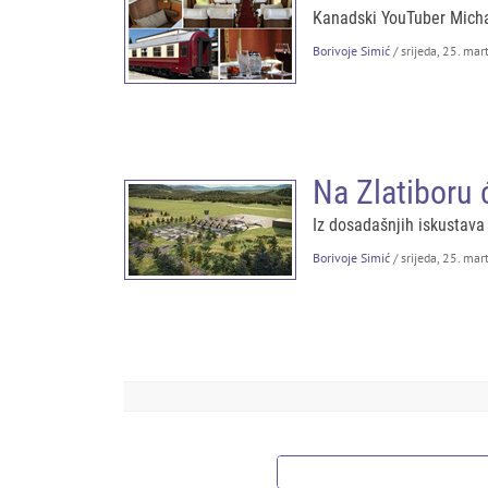
Kanadski YouTuber Michae
Borivoje Simić
/ srijeda, 25. ma
Na Zlatiboru 
Iz dosadašnjih iskustava
Borivoje Simić
/ srijeda, 25. ma