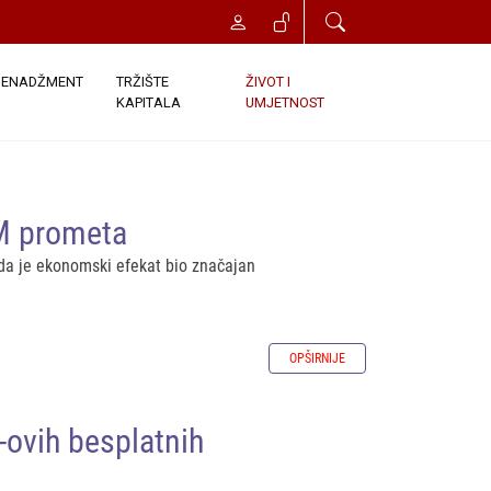
ENADŽMENT
TRŽIŠTE
ŽIVOT I
KAPITALA
UMJETNOST
M prometa
 da je ekonomski efekat bio značajan
OPŠIRNIJE
-ovih besplatnih