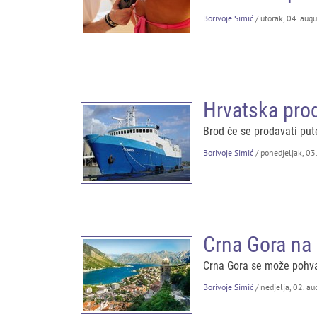
Borivoje Simić
/ utorak, 04. aug
Hrvatska prod
Brod će se prodavati pu
Borivoje Simić
/ ponedjeljak, 03
Crna Gora na 
Crna Gora se može pohval
Borivoje Simić
/ nedjelja, 02. a