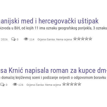
anijski med i hercegovački uštipak
izvoda u BiH, od kojih 11 ima oznaku geografskog porijekla, 3 oznaku
li 2026.
0
114
Ocjena članka: Nema ocjena
isa Krnić napisala roman za kupce dm
u domaćoj književnoj sceni i podizanje svijesti o odgovornom boravku
0
126
Ocjena članka: Nema ocjena