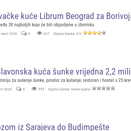
vačke kuće Librum Beograd za Borivoj
đu 30 najboljih koje će biti objavljene u zborniku
. mart 2026.
0
627
Ocjena članka: 4.0
Slavonska kuća šunke vrijedna 2,2 mil
prostoriju za sušenje šunke, prostor za kušanje, restoran i hostel s 25 kr
art 2026.
0
393
Ocjena članka: Nema ocjena
zom iz Sarajeva do Budimpešte