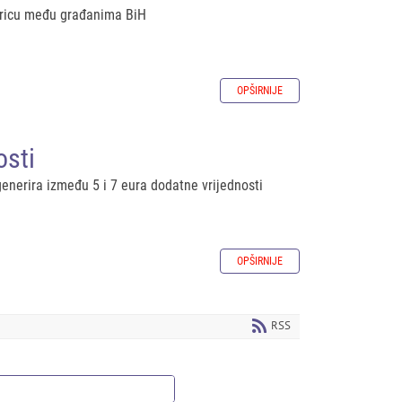
jericu među građanima BiH
OPŠIRNIJE
osti
generira između 5 i 7 eura dodatne vrijednosti
OPŠIRNIJE
RSS