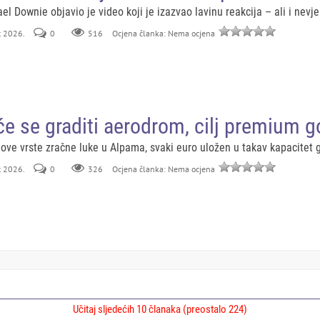
l Downie objavio je video koji je izazvao lavinu reakcija – ali i nev
rt 2026.
0
516
Ocjena članka: Nema ocjena
će se graditi aerodrom, cilj premium g
 ove vrste zračne luke u Alpama, svaki euro uložen u takav kapacitet 
rt 2026.
0
326
Ocjena članka: Nema ocjena
Učitaj sljedećih 10 članaka (preostalo 224)