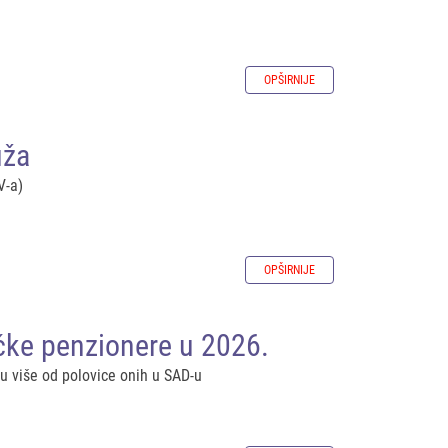
OPŠIRNIJE
uža
V-a)
OPŠIRNIJE
ičke penzionere u 2026.
u više od polovice onih u SAD-u