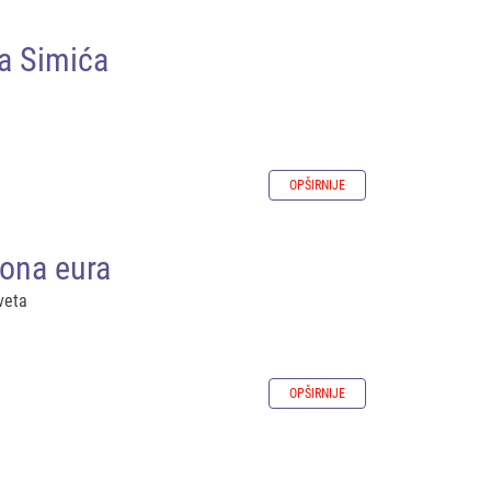
a Simića
OPŠIRNIJE
iona eura
eveta
OPŠIRNIJE