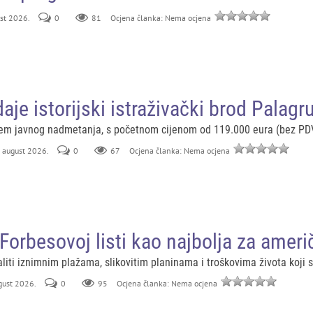
ust 2026.
0
81
Ocjena članka: Nema ocjena
aje istorijski istraživački brod Palagr
tem javnog nadmetanja, s početnom cijenom od 119.000 eura (bez PD
. august 2026.
0
67
Ocjena članka: Nema ocjena
Forbesovoj listi kao najbolja za amer
iti iznimnim plažama, slikovitim planinama i troškovima života koji s
ugust 2026.
0
95
Ocjena članka: Nema ocjena