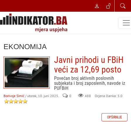
EKONOMIJA
Javni prihodi u FBiH
veći za 12,69 posto
Povećan broj aktivnih poslovnih
subjekata i broj zaposlenih, navode iz
PUFBiH
Borivoje Simić
/ utorak, 10. juni 2025.
0
488
Ocjena članka: 5.0
OPŠIRNIJE