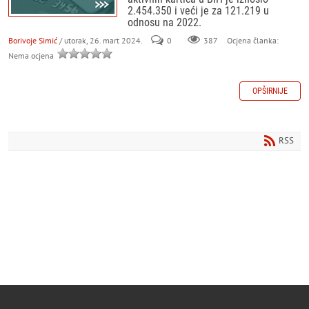
2.454.350 i veći je za 121.219 u
odnosu na 2022.
Borivoje Simić
/ utorak, 26. mart 2024.
0
387
Ocjena članka:
Nema ocjena
OPŠIRNIJE
RSS