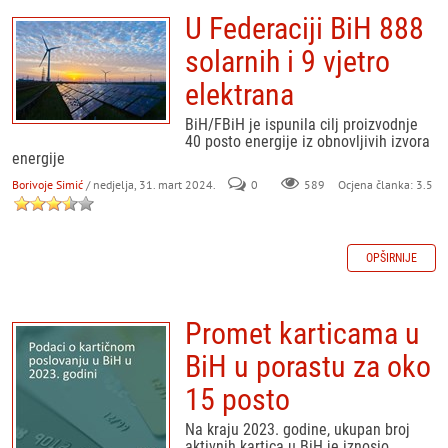
U Federaciji BiH 888
solarnih i 9 vjetro
elektrana
BiH/FBiH je ispunila cilj proizvodnje
40 posto energije iz obnovljivih izvora
energije
Borivoje Simić
/ nedjelja, 31. mart 2024.
0
589
Ocjena članka: 3.5
OPŠIRNIJE
Promet karticama u
BiH u porastu za oko
15 posto
Na kraju 2023. godine, ukupan broj
aktivnih kartica u BiH je iznosio