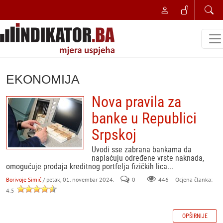
EKONOMIJA
Nova pravila za
banke u Republici
Srpskoj
Uvodi sse zabrana bankama da
naplaćuju određene vrste naknada,
omogućuje prodaja kreditnog portfelja fizičkih lica...
Borivoje Simić
/ petak, 01. novembar 2024.
0
446
Ocjena članka:
4.5
OPŠIRNIJE