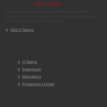
Indikator.ba je jedan od vodećih finasijsko-poslovnih
medija u Bosni i Hercegovini u privatnom vlasništvu koji je
počeo sa radom 1. juna 2011 godine.
Više O Nama
Navigacija
O Nama
Impresum
Marketing
Privatnost I Uvjeti
Pratite nas