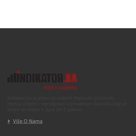
Text/HTML
Indikator.ba je jedan od vodećih finasijsko-poslovnih
medija u Bosni i Hercegovini u privatnom vlasništvu koji je
počeo sa radom 1. juna 2011 godine.
Više O Nama