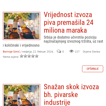
Vrijednost izvoza
piva premašila 24
miliona maraka
Srbija je dodatno učvrstila poziciju
najznačajnijeg izvoznog tržišta, uz rast
i količinski i vrijednosno
Borivoje Simić
/ nedjelja, 22. februar 2026.
0
157
Ocjena članka:
Nema ocjena
OPŠIRNIJE
Snažan skok izvoza
bh. pivarske
industrije