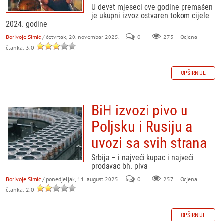
U devet mjeseci ove godine premašen
je ukupni izvoz ostvaren tokom cijele
2024. godine
Borivoje Simić
/ četvrtak, 20. novembar 2025.
0
275
Ocjena
članka: 3.0
OPŠIRNIJE
BiH izvozi pivo u
Poljsku i Rusiju a
uvozi sa svih strana
Srbija – i najveći kupac i najveći
prodavac bh. piva
Borivoje Simić
/ ponedjeljak, 11. august 2025.
0
257
Ocjena
članka: 2.0
OPŠIRNIJE