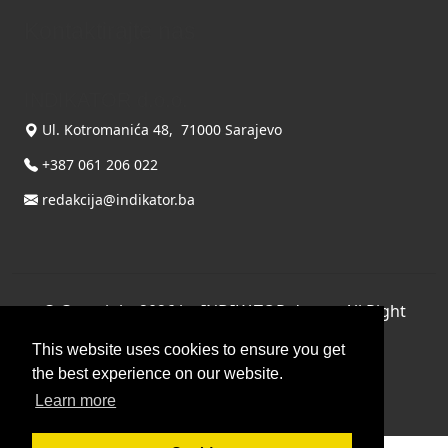
Kontaktirajte nas
INDIKATOR d.o.o.
Ul. Kotromanića 48, 71000 Sarajevo
+387 061 206 022
redakcija@indikator.ba
©
Copyright 2026 by INDIKATOR d.o.o.
, All Right
Reserved.
This website uses cookies to ensure you get
Terms Of Use
|
Privacy Statement
the best experience on our website.
Powered by THYME SYSTEMS doo
Learn more