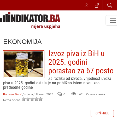
EKONOMIJA
Izvoz piva iz BiH u
2025. godini
porastao za 67 posto
Za razliku od izvoza, vrijednost uvoza
piva u 2025. godini ostala je na približno istom nivou kao i
prethodne godine
Borivoje Simić
/ srijeda, 18. mart 2026.
0
162
Ocjena članka:
Nema ocjena
OPŠIRNIJE