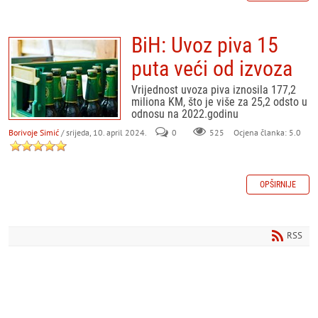
BiH: Uvoz piva 15
puta veći od izvoza
Vrijednost uvoza piva iznosila 177,2
miliona KM, što je više za 25,2 odsto u
odnosu na 2022.godinu
Borivoje Simić
/ srijeda, 10. april 2024.
0
525
Ocjena članka: 5.0
OPŠIRNIJE
RSS