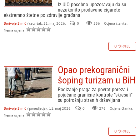
Iz UIO posebno upozoravaju da su
nezakonito prodavane cigarete
ekstremno štetne po zdravlje građana
Borivoje Simić
/ četvrtak, 21. maj 2026.
0
236
Ocjena članka:
Nema ocjena
OPŠIRNIJE
Opao prekogranični
šoping turizam u BiH
Podizanje praga za povrat poreza i
pojačane granične kontrole "skresali"
su potrošnju stranih državljana
Borivoje Simić
/ ponedjeljak, 11. maj 2026.
0
276
Ocjena članka:
Nema ocjena
OPŠIRNIJE