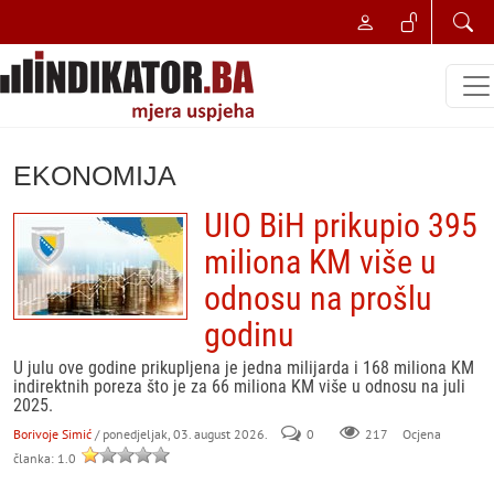
EKONOMIJA
UIO BiH prikupio 395
miliona KM više u
odnosu na prošlu
godinu
U julu ove godine prikupljena je jedna milijarda i 168 miliona KM
indirektnih poreza što je za 66 miliona KM više u odnosu na juli
2025.
Borivoje Simić
/ ponedjeljak, 03. august 2026.
0
217
Ocjena
članka: 1.0