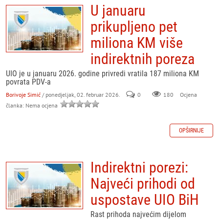
U januaru
prikupljeno pet
miliona KM više
indirektnih poreza
UIO je u januaru 2026. godine privredi vratila 187 miliona KM
povrata PDV-a
Borivoje Simić
/ ponedjeljak, 02. februar 2026.
0
180
Ocjena
članka: Nema ocjena
OPŠIRNIJE
Indirektni porezi:
Najveći prihodi od
uspostave UIO BiH
Rast prihoda najvećim dijelom