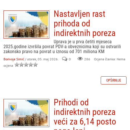
Nastavljen rast
prihoda od
indirektnih poreza
Uprava je u prva četiti mjeseca
2025.godine izvršila povrat PDV-a obveznicima koji su ostvarili
zakonsko pravo na povrat u iznosu od 701 miliona KM
Borivoje Simić
/ utorak, 05. maj 2026.
0
286
Ocjena članka: Nema
ocjena
OPŠIRNIJE
Prihodi od
indirektnih poreza
veći za 6,14 posto