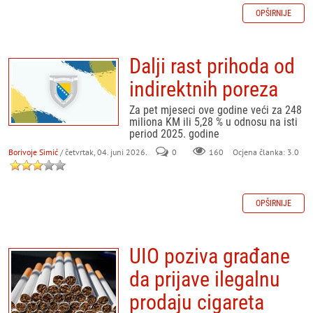
OPŠIRNIJE
Dalji rast prihoda od
indirektnih poreza
Za pet mjeseci ove godine veći za 248
miliona KM ili 5,28 % u odnosu na isti
period 2025. godine
Borivoje Simić
/ četvrtak, 04. juni 2026.
0
160
Ocjena članka: 3.0
OPŠIRNIJE
UIO poziva građane
da prijave ilegalnu
prodaju cigareta