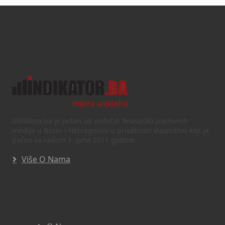
Text/HTML
Indikator.ba je jedan od vodećih finasijsko-poslovnih
medija u Bosni i Hercegovini u privatnom vlasništvu koji je
počeo sa radom 1. juna 2011 godine.
Više O Nama
Navigacija