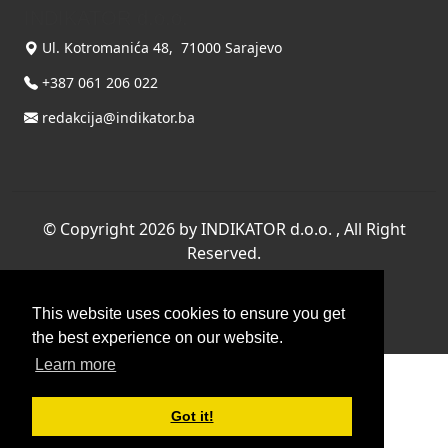
INDIKATOR d.o.o.
Ul. Kotromanića 48, 71000 Sarajevo
+387 061 206 022
redakcija@indikator.ba
©
Copyright 2026 by INDIKATOR d.o.o.
, All Right
Reserved.
Terms Of Use
|
Privacy Statement
This website uses cookies to ensure you get
Powered by THYME SYSTEMS doo
the best experience on our website.
Learn more
Got it!