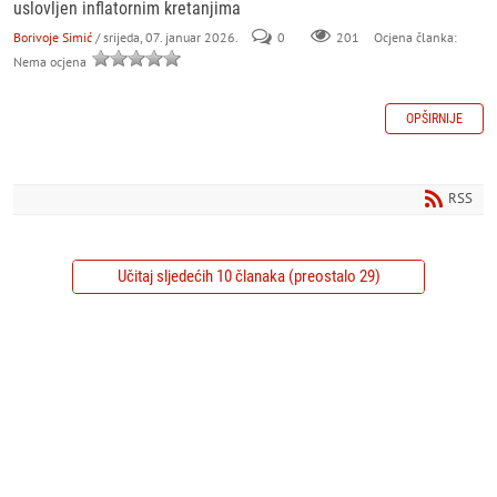
uslovljen inflatornim kretanjima
Borivoje Simić
/ srijeda, 07. januar 2026.
0
201
Ocjena članka:
Nema ocjena
OPŠIRNIJE
RSS
Učitaj sljedećih 10 članaka (preostalo 29)