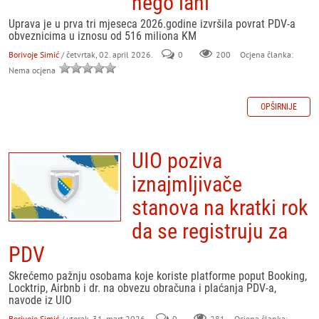
nego lani
Uprava je u prva tri mjeseca 2026.godine izvršila povrat PDV-a
obveznicima u iznosu od 516 miliona KM
Borivoje Simić
/ četvrtak, 02. april 2026.
0
200
Ocjena članka:
Nema ocjena
OPŠIRNIJE
UIO poziva
iznajmljivače
stanova na kratki rok
da se registruju za
PDV
Skrećemo pažnju osobama koje koriste platforme poput Booking,
Locktrip, Airbnb i dr. na obvezu obračuna i plaćanja PDV-a,
navode iz UIO
Borivoje Simić
/ utorak, 31. mart 2026.
0
281
Ocjena članka: