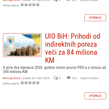
Nema ocjena
OPŠIRNIJE
UIO BiH: Prihodi od
indirektnih poreza
veći za 84 miliona
KM
U prva dva mjeseca 2026. godine izvren povrat PDV-a u iznosu od
354 miliona KM
Borivoje Simić
/ srijeda, 04. mart 2026.
0
182
Ocjena članka:
Nema ocjena
OPŠIRNIJE