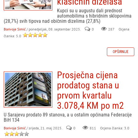
klasičnih dizelaša
Kupci su u augustu dali prednost
automobilima s hibridnim sklopovima
(28,7%) svih tipova nad običnim dizelima (27,8%)
Borivoje Simić
/ ponedjeljak, 08. septembar 2025.
0
287
Ocjena
članka: 5.0
OPŠIRNIJE
Prosječna cijena
prodatog stana u
prvom kvartalu
3.078,4 KM po m2
U Sarajevu prodato 89 stanova, a u ostalim općinama Federacije
BiH 134
Borivoje Simić
/ srijeda, 21. maj 2025.
0
811
Ocjena članka: 3.0