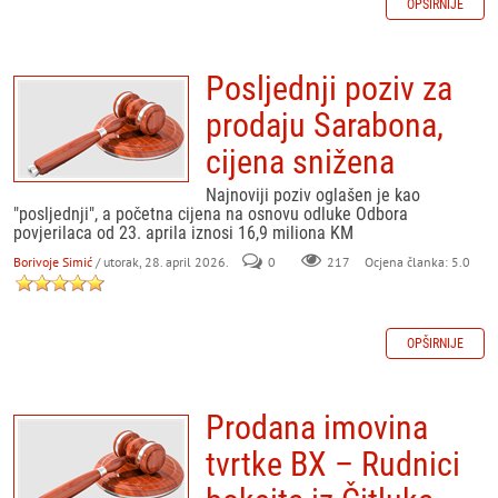
OPŠIRNIJE
Posljednji poziv za
prodaju Sarabona,
cijena snižena
Najnoviji poziv oglašen je kao
"posljednji", a početna cijena na osnovu odluke Odbora
povjerilaca od 23. aprila iznosi 16,9 miliona KM
Borivoje Simić
/ utorak, 28. april 2026.
0
217
Ocjena članka: 5.0
OPŠIRNIJE
Prodana imovina
tvrtke BX – Rudnici