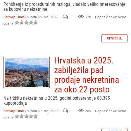
Poništenje iz proceduralnih razloga, vladalo veliko interesovanje
za kupovinu nekretnine
Borivoje Simić
/ subota, 09. maj 2026.
0
328
Ocjena članka: Nema
ocjena
OPŠIRNIJE
Hrvatska u 2025.
zabilježila pad
prodaje nekretnina
za oko 22 posto
Na tržištu nekretnina u 2025. godini ostvareno je 88.395
kupoprodaja
Borivoje Simić
/ subota, 02. maj 2026.
0
289
Ocjena članka: Nema
ocjena