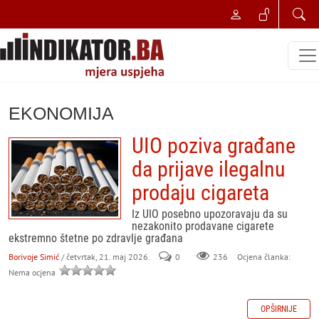
EKONOMIJA
UIO poziva građane
da prijave ilegalnu
prodaju cigareta
Iz UIO posebno upozoravaju da su
nezakonito prodavane cigarete
ekstremno štetne po zdravlje građana
Borivoje Simić
/ četvrtak, 21. maj 2026.
0
236
Ocjena članka:
Nema ocjena
OPŠIRNIJE