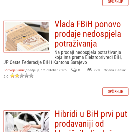
OPŠIRNIJE
Vlada FBiH ponovo
prodaje nedospjela
potraživanja
Na prodaji nedospjela potraživanja
koja ima prema Elektroprivredi BiH,
JP Ceste Federacije BiH i Kantonu Sarajevo
Borivoje Simić
/ nedjelja, 12. oktobar 2025.
0
278
Ocjena članka:
2.0
OPŠIRNIJE
Hibridi u BiH prvi put
prodavaniji od