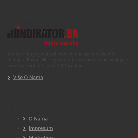
Text/HTML
Indikator.ba je jedan od vodećih finasijsko-poslovnih
medija u Bosni i Hercegovini u privatnom vlasništvu koji je
počeo sa radom 1. juna 2011 godine.
Više O Nama
Navigacija
O Nama
Impresum
Marketing