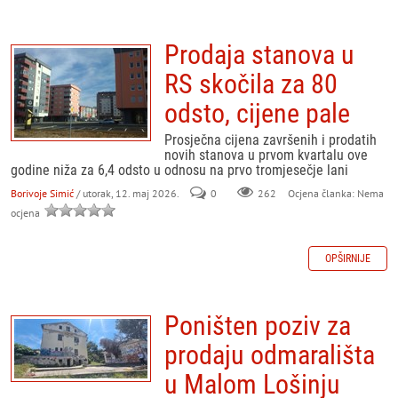
Prodaja stanova u
RS skočila za 80
odsto, cijene pale
Prosječna cijena završenih i prodatih
novih stanova u prvom kvartalu ove
godine niža za 6,4 odsto u odnosu na prvo tromjesečje lani
Borivoje Simić
/ utorak, 12. maj 2026.
0
262
Ocjena članka: Nema
ocjena
OPŠIRNIJE
Poništen poziv za
prodaju odmarališta
u Malom Lošinju