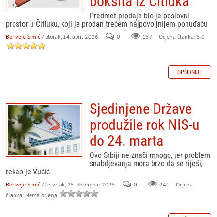
boksita iz Čitluka
Predmet prodaje bio je poslovni
prostor u Čitluku, koji je prodan trećem najpovoljnijem ponuđaču
Borivoje Simić
/ utorak, 14. april 2026.
0
157
Ocjena članka: 5.0
OPŠIRNIJE
Sjedinjene Države
produžile rok NIS-u
do 24. marta
Ovo Srbiji ne znači mnogo, jer problem
snabdjevanja mora brzo da se riješi,
rekao je Vučić
Borivoje Simić
/ četvrtak, 25. decembar 2025.
0
241
Ocjena
članka: Nema ocjena