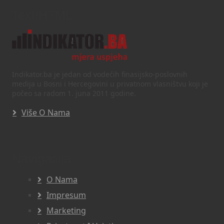
Text/HTML
Indikator.ba je jedan od vodećih finasijsko-poslovnih
medija u Bosni i Hercegovini u privatnom vlasništvu koji je
počeo sa radom 1. juna 2011 godine.
Više O Nama
Navigacija
O Nama
Impresum
Marketing