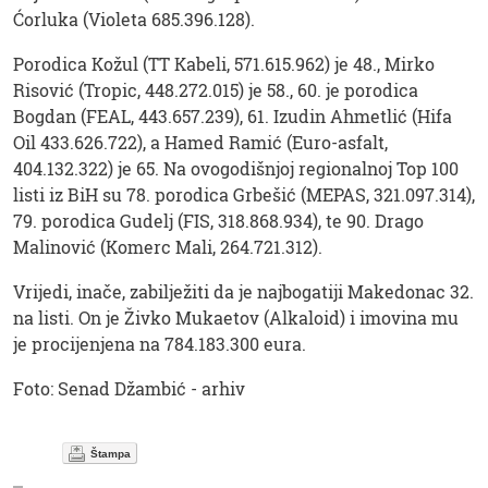
Ćorluka (Violeta 685.396.128).
Porodica Kožul (TT Kabeli, 571.615.962) je 48., Mirko
Risović (Tropic, 448.272.015) je 58., 60. je porodica
Bogdan (FEAL, 443.657.239), 61. Izudin Ahmetlić (Hifa
Oil 433.626.722), a Hamed Ramić (Euro-asfalt,
404.132.322) je 65. Na ovogodišnjoj regionalnoj Top 100
listi iz BiH su 78. porodica Grbešić (MEPAS, 321.097.314),
79. porodica Gudelj (FIS, 318.868.934), te 90. Drago
Malinović (Komerc Mali, 264.721.312).
Vrijedi, inače, zabilježiti da je najbogatiji Makedonac 32.
na listi. On je Živko Mukaetov (Alkaloid) i imovina mu
je procijenjena na 784.183.300 eura.
Foto: Senad Džambić - arhiv
Štampa