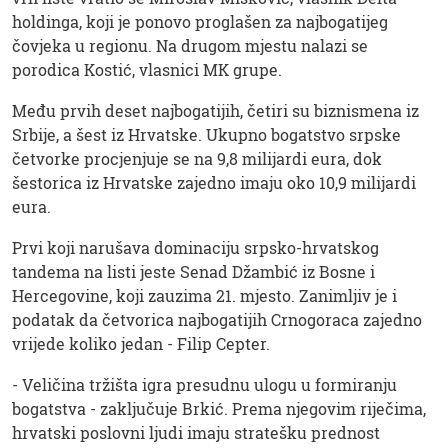
holdinga, koji je ponovo proglašen za najbogatijeg
čovjeka u regionu. Na drugom mjestu nalazi se
porodica Kostić, vlasnici MK grupe.
Među prvih deset najbogatijih, četiri su biznismena iz
Srbije, a šest iz Hrvatske. Ukupno bogatstvo srpske
četvorke procjenjuje se na 9,8 milijardi eura, dok
šestorica iz Hrvatske zajedno imaju oko 10,9 milijardi
eura.
Prvi koji narušava dominaciju srpsko-hrvatskog
tandema na listi jeste Senad Džambić iz Bosne i
Hercegovine, koji zauzima 21. mjesto. Zanimljiv je i
podatak da četvorica najbogatijih Crnogoraca zajedno
vrijede koliko jedan - Filip Cepter.
- Veličina tržišta igra presudnu ulogu u formiranju
bogatstva - zaključuje Brkić. Prema njegovim riječima,
hrvatski poslovni ljudi imaju stratešku prednost