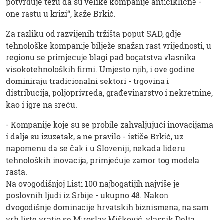
potvrđuje tezu da su velike kompanije anticiklične -
one rastu u krizi“, kaže Brkić.
Za razliku od razvijenih tržišta poput SAD, gdje
tehnološke kompanije bilježe snažan rast vrijednosti, u
regionu se primjećuje blagi pad bogatstva vlasnika
visokotehnoloških firmi. Umjesto njih, i ove godine
dominiraju tradicionalni sektori - trgovina i
distribucija, poljoprivreda, građevinarstvo i nekretnine,
kao i igre na sreću.
- Kompanije koje su se probile zahvaljujući inovacijama
i dalje su izuzetak, a ne pravilo - ističe Brkić, uz
napomenu da se čak i u Sloveniji, nekada lideru
tehnoloških inovacija, primjećuje zamor tog modela
rasta.
Na ovogodišnjoj Listi 100 najbogatijih najviše je
poslovnih ljudi iz Srbije - ukupno 48. Nakon
dvogodišnje dominacije hrvatskih biznismena, na sam
vrh liste vratio se Miroslav Mišković, vlasnik Delta