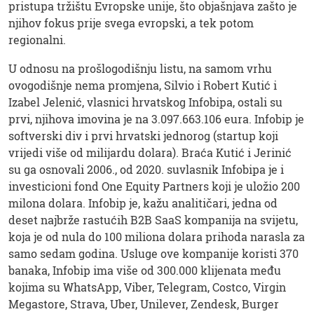
pristupa tržištu Evropske unije, što objašnjava zašto je
njihov fokus prije svega evropski, a tek potom
regionalni.
U odnosu na prošlogodišnju listu, na samom vrhu
ovogodišnje nema promjena, Silvio i Robert Kutić i
Izabel Jelenić, vlasnici hrvatskog Infobipa, ostali su
prvi, njihova imovina je na 3.097.663.106 eura. Infobip je
softverski div i prvi hrvatski jednorog (startup koji
vrijedi više od milijardu dolara). Braća Kutić i Jerinić
su ga osnovali 2006., od 2020. suvlasnik Infobipa je i
investicioni fond One Equity Partners koji je uložio 200
milona dolara. Infobip je, kažu analitičari, jedna od
deset najbrže rastućih B2B SaaS kompanija na svijetu,
koja je od nula do 100 miliona dolara prihoda narasla za
samo sedam godina. Usluge ove kompanije koristi 370
banaka, Infobip ima više od 300.000 klijenata među
kojima su WhatsApp, Viber, Telegram, Costco, Virgin
Megastore, Strava, Uber, Unilever, Zendesk, Burger