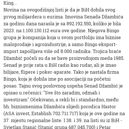
King...
Novina na ovogodišnjoj listi je da je BiH dobila svog
prvog milijardera u eurima. Imovina Senada Džambića
za godinu dana narasla je sa 892.192.550, koliko je bila
2023. na 1.100.130.112 eura ove godine. Njegova Bingo
grupa je kompanija koja u svom portfoliju ima biznise
maloprodaje i agroindustrije, a samo Bingo eksport-
import zapošljava više od 8.000 radnika. Trojica braće
Džambić počeli su da se bave proizvodnjom meda 1985.
Senad je prije rata u BiH radio kao rudar, ali je imao
bilijare, flipere i poker-aparate. Tako je nastala firma
Bingo, koja je dobila ime po asocijaciji na početni
posao. Tajnu svog poslovnog uspeha Senad Džambić je
opisao u rečenici: "Sve što zaradim, odmah i
investiram".Očekivano, a rekli bi i standardno, među
bh. biznismenima Džambića slijedi porodica Hastor
(ASA invest, Establish 702.711.717) koja je ove godine na
37. mjestu regionalne liste. I 38. i 39. na listi su iz BiH -
Svjetlan Stanić (Stanić grupa 687.045.700) i Petar