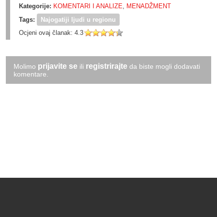
Kategorije:
KOMENTARI I ANALIZE
,
MENADŽMENT
Tags:
Najogatiji ljudi u regionu
Ocjeni ovaj članak:
4.3
prijavite se
registrirajte
Molimo
ili
da biste mogli dodavati
komentare.