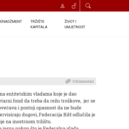
ENADŽMENT
TRŽIŠTE
ŽIVOT I
KAPITALA
UMJETNOST
0 Komentari
a entitetskim vladama koje je dao
rni fond da treba da režu troškove, jer se
ovećava i postoji opasnost da ne bude
rvisiraju dugovi, Federacija BiH odlučila je
je na inostrnom tržištu.
e jasna nakon što je Federalna vlada