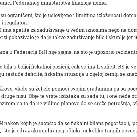
ranici Federalnog ministarstva finansija nema.
su ograničeni, što je uslovljeno i limitima izloženosti do
i regulatori.
H ima apetite za zaduživanje u većim iznosima nego na doma
i pokazivalo je da je takvo zaduživanje bilo i skuplje jer i
jama u Federaciji BiH nije sjajna, na što je upozorio rezid
je bila u boljoj fiskalnoj poziciji, čak su imali suficit. RS je
ju rastuće deficite, fiskalna situacija u cijeloj zemlji se z
roškove, vlade su željele pomoći svojim građanima pa su poč
 druge nisu. Obje te vrste izdataka su sada tu, i one neće o
S obzirom na to da ne vidimo planove da se sreže potrošnja, vl
nakon kojih je saopćio da se fiskalni bilans pogoršao i, posl
sto, što je odraz akumuliranog učinka nekoliko trajnih poveć