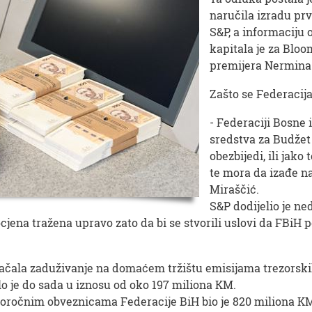
naručila izradu prv
S&P, a informaciju
kapitala je za Blo
premijera Nermina 
Zašto se Federacija
- Federaciji Bosne
sredstva za Budžet 
obezbijedi, ili jak
te mora da izađe na
Miraščić.
S&P dodijelio je ne
cjena tražena upravo zato da bi se stvorili uslovi da FBiH 
jačala zaduživanje na domaćem tržištu emisijama trezorski
o je do sada u iznosu od oko 197 miliona KM.
ugoročnim obveznicama Federacije BiH bio je 820 miliona K