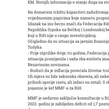
KM. Novijih informacija o stanju duga na st
Na domaćem tržištu kapaciteti zaduživanja 
vrijednosnim papirima koje nameću propisi 
Izlazak na ino-berzu znači da Federacija Bi
Republika Srpska na Bečkoj i Londonskoj berz
koji u BiH nije u rangu investicijskog.
Očigledno da su situacija sa javnim finansi
Tudyka.
- Prije otprilike dvije, tri godine, Federacija 
situacija promijenila i sada oba entiteta ima
Nezavisnim novinama.
- Budući da je inflacija povećala životne t
tih mjera su bile zakonska obaveza, ali neke
prihodi sporije rastu, ali izdaci su ostali. 
pojasnio je šef MMF-a za BiH.
MMF je nedavno zaključio konsultacije u BiH 
2023. godini je zabilježen deficit od 1,7 po