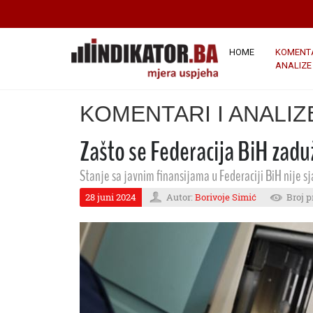
HOME
KOMENTA
ANALIZE
KOMENTARI I ANALIZ
Zašto se Federacija BiH zadu
Stanje sa javnim finansijama u Federaciji BiH nije s
28 juni 2024
Autor:
Borivoje Simić
Broj p