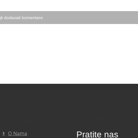
li dodavati komentare.
vigacija
Pratite nas
Pratite nas
O Nama