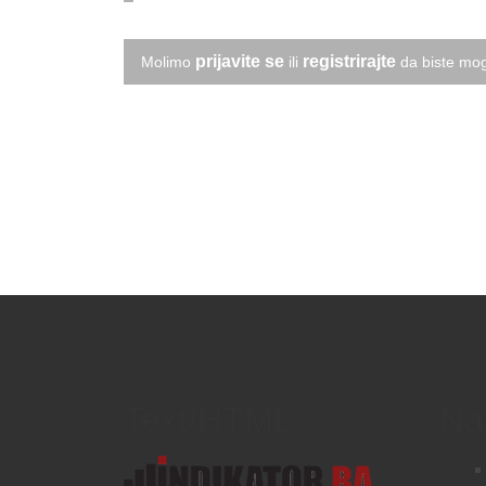
prijavite se
registrirajte
Molimo
ili
da biste mog
Text/HTML
Na