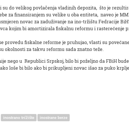
li su do velikog povlačenja vladinih depozita, što je rezult
rebe za finansiranjem su velike u oba entiteta, naveo je MMF
i usmjeren novac za zaduživanje na ino-tržištu Fedracije Bi
vca kojim bi amortizirala fiskalnu reformu i rasterećenje pr
 se provedu fiskalne reforme je pruhujao, vlasti su povećane
 su okolnosti za takvu reformu sada znatno teže.
nije nego u Republici Srpskoj, bilo bi poželjno da FBiH bu
ko loše bi bilo ako bi prikupljeni novac išao za puko krplj
inostrano trćžište
inostrane berze