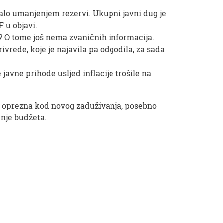
iralo umanjenjem rezervi. Ukupni javni dug je
 u objavi.
H? O tome još nema zvaničnih informacija.
ivrede, koje je najavila pa odgodila, za sada
 javne prihode usljed inflacije trošile na
de oprezna kod novog zaduživanja, posebno
enje budžeta.