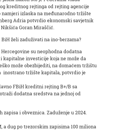
og kreditnog rejtinga od rejting agencije
 o namjeri izlaska na međunarodno tržište
omberg Adria potvrdio ekonomski savjetnik
Nikšića Goran Miraščić.
 BiH želi zaduživati na ino-berzama?
 i Hercegovine su neophodna dodatna
i kapitalne investicije koja ne može da
o teško može obezbijediti, na domaćem tržištu
 inostrano tržište kapitala, potvrdio je
davno FBiH kreditni rejting B+/B sa
potraži dodatna sredstva na jednoj od
h zapisa i obveznica. Zaduženje u 2024.
M, a dug po trezorskim zapisima 100 miliona