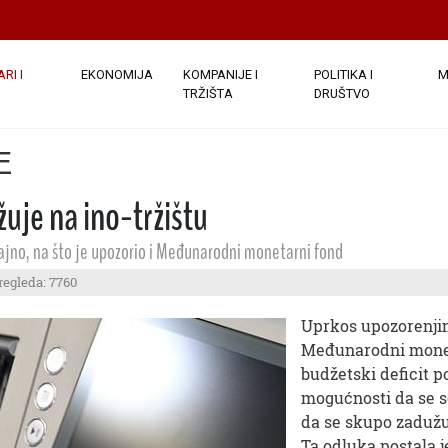
RI I
EKONOMIJA
KOMPANIJE I
POLITIKA I
M
TRŽIŠTA
DRUŠTVO
E
žuje na ino-tržištu
jajno, na što je upozorio i Međunarodni monetarni fond
regleda: 7760
Uprkos upozorenjim
Međunarodni moneta
budžetski deficit p
mogućnosti da se se
da se skupo zadužu
Ta odluka postala j