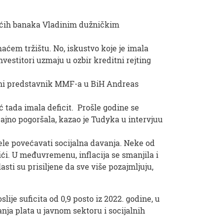
maćih banaka Vladinim dužničkim
ćem tržištu. No, iskustvo koje je imala
nvestitori uzmaju u ozbir kreditni rejting
entni predstavnik MMF-a u BiH Andreas
 već tada imala deficit. Prošle godine se
načajno pogoršala, kazao je Tudyka u intervjuu
ele povećavati socijalna davanja. Neke od
tići. U međuvremenu, inflacija se smanjila i
asti su prisiljene da sve više pozajmljuju,
ije suficita od 0,9 posto iz 2022. godine, u
anja plata u javnom sektoru i socijalnih