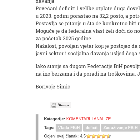
davanja.
Povećani deficiti i velike otplate duga dove
u 2023. godini porastao na 32,2 posto, a pot
Postavlja se pitanje u šta će konkretno bit
Moguće je da federalna vlast želi doći do no
za početak 2025.godine.
Nažalost, povoljan vjetar koji je postojao da
javni sektor i socijalna davanja usljed čega
Iako stanje sa dugom Federacije BiH povolj
na ino berzama i da poradi na troškovima. Ja
Borivoje Simić
Štampa
Kategorije:
KOMENTARI I ANALIZE
Tags:
Vlada FBiH
deficit
Zaduživanje FBiH
Ocjeni ovaj članak:
4.5