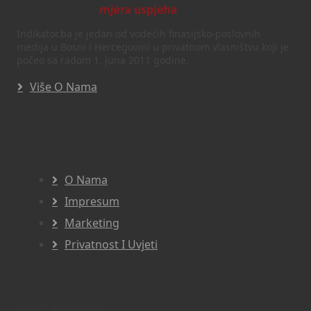
Indikator.ba je jedan od vodećih finasijsko-poslovnih
medija u Bosni i Hercegovini u privatnom vlasništvu koji je
počeo sa radom 1. juna 2011 godine.
Više O Nama
Navigacija
O Nama
Impresum
Marketing
Privatnost I Uvjeti
Pratite nas