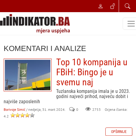
KOMENTARI I ANALIZE
Top 10 kompanija u
FBiH: Bingo je u
svemu naj
Tuzlanska kompanija imala je u 2023.
godini najveći prihod, najveću dobit i
najviše zaposlenih
Borivoje Simić
/ nedjelja, 31. mart 2024.
0
Ocjena članka:
2753
4.2
OPŠIRNIJE