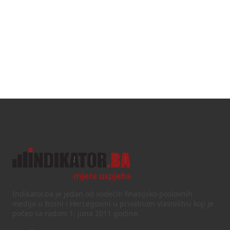
Indikator.ba je jedan od vodećih finasijsko-poslovnih
medija u Bosni i Hercegovini u privatnom vlasništvu koji je
počeo sa radom 1. juna 2011 godine.