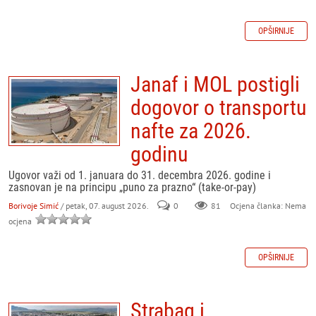
OPŠIRNIJE
Janaf i MOL postigli
dogovor o transportu
nafte za 2026.
godinu
Ugovor važi od 1. januara do 31. decembra 2026. godine i
zasnovan je na principu „puno za prazno“ (take-or-pay)
Borivoje Simić
/ petak, 07. august 2026.
0
81
Ocjena članka: Nema
ocjena
OPŠIRNIJE
Strabag i