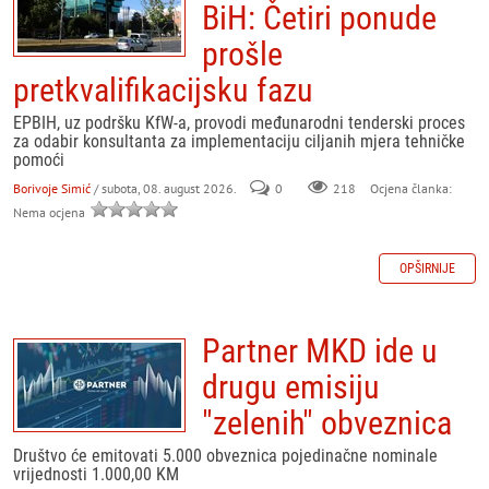
BiH: Četiri ponude
prošle
pretkvalifikacijsku fazu
EPBIH, uz podršku KfW-a, provodi međunarodni tenderski proces
za odabir konsultanta za implementaciju ciljanih mjera tehničke
pomoći
Borivoje Simić
/ subota, 08. august 2026.
0
218
Ocjena članka:
Nema ocjena
OPŠIRNIJE
Partner MKD ide u
drugu emisiju
"zelenih" obveznica
Društvo će emitovati 5.000 obveznica pojedinačne nominale
vrijednosti 1.000,00 KM