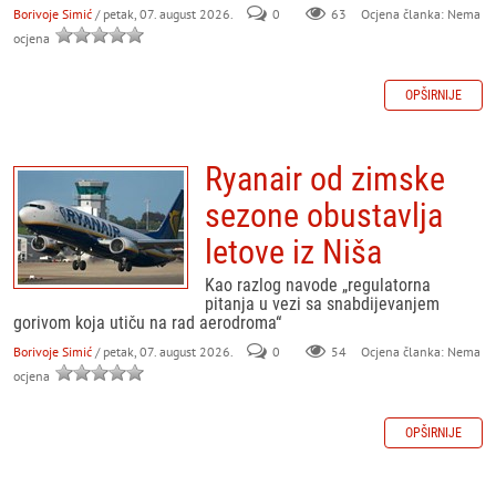
Borivoje Simić
/ petak, 07. august 2026.
0
63
Ocjena članka: Nema
ocjena
OPŠIRNIJE
Ryanair od zimske
sezone obustavlja
letove iz Niša
Kao razlog navode „regulatorna
pitanja u vezi sa snabdijevanjem
gorivom koja utiču na rad aerodroma“
Borivoje Simić
/ petak, 07. august 2026.
0
54
Ocjena članka: Nema
ocjena
OPŠIRNIJE