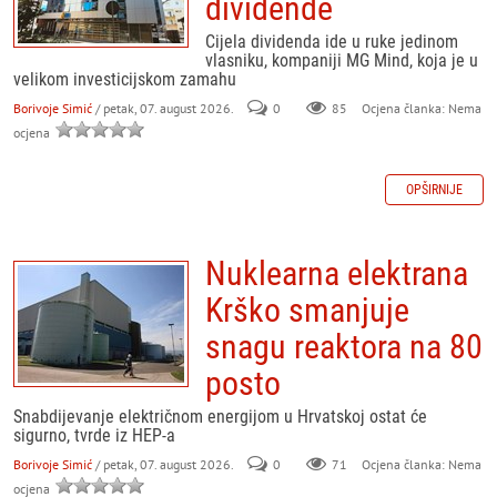
dividende
Cijela dividenda ide u ruke jedinom
vlasniku, kompaniji MG Mind, koja je u
velikom investicijskom zamahu
Borivoje Simić
/ petak, 07. august 2026.
0
85
Ocjena članka: Nema
ocjena
OPŠIRNIJE
Nuklearna elektrana
Krško smanjuje
snagu reaktora na 80
posto
Snabdijevanje električnom energijom u Hrvatskoj ostat će
sigurno, tvrde iz HEP-a
Borivoje Simić
/ petak, 07. august 2026.
0
71
Ocjena članka: Nema
ocjena