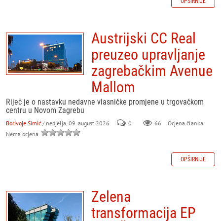
OPŠIRNIJE
Austrijski CC Real
preuzeo upravljanje
zagrebačkim Avenue
Mallom
Riječ je o nastavku nedavne vlasničke promjene u trgovačkom
centru u Novom Zagrebu
Borivoje Simić
/ nedjelja, 09. august 2026.
0
66
Ocjena članka:
Nema ocjena
OPŠIRNIJE
Zelena
transformacija EP