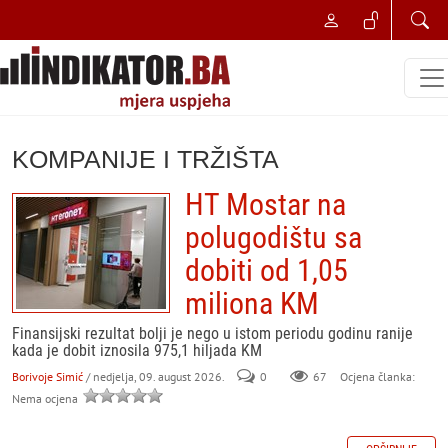
KOMPANIJE I TRŽIŠTA
HT Mostar na
polugodištu sa
dobiti od 1,05
miliona KM
Finansijski rezultat bolji je nego u istom periodu godinu ranije
kada je dobit iznosila 975,1 hiljada KM
Borivoje Simić
/ nedjelja, 09. august 2026.
0
67
Ocjena članka:
Nema ocjena