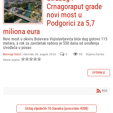
Crnagoraput grade
novi most u
Podgorici za 5,7
miliona eura
Novi most u okviru Bulevara Vojislavljevića biće dug gotovo 115
metara, a rok za završetak radova je 550 dana od uvođenja
izvođača u posao
Borivoje Simić
/ četvrtak, 06. august 2026.
0
98
Ocjena članka:
Nema ocjena
OPŠIRNIJE
RSS
Učitaj sljedećih 10 članaka (preostalo 4308)