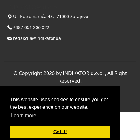
INDIKATOR d.o.o.
Ul. Kotromanića 48, 71000 Sarajevo
+387 061 206 022
redakcija@indikator.ba
©
Copyright 2026 by INDIKATOR d.o.o.
, All Right
Reserved.
Terms Of Use
|
Privacy Statement
This website uses cookies to ensure you get
Powered by THYME SYSTEMS doo
the best experience on our website.
Learn more
Got it!