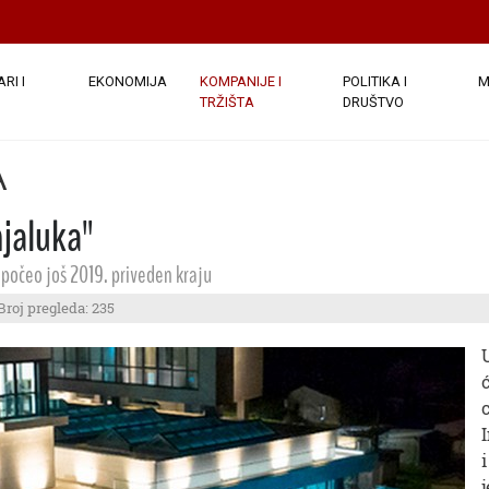
RI I
EKONOMIJA
KOMPANIJE I
POLITIKA I
M
TRŽIŠTA
DRUŠTVO
A
jaluka"
apočeo još 2019. priveden kraju
Broj pregleda: 235