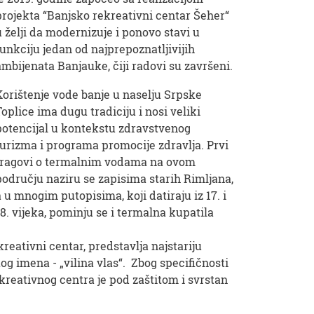
projekta “Banjsko rekreativni centar Šeher“
u želji da modernizuje i ponovo stavi u
funkciju jedan od najprepoznatljivijih
ambijenata Banjauke, čiji radovi su završeni.
Korištenje vode banje u naselju Srpske
Toplice ima dugu tradiciju i nosi veliki
potencijal u kontekstu zdravstvenog
turizma i programa promocije zdravlja. Prvi
tragovi o termalnim vodama na ovom
području naziru se zapisima starih Rimljana,
a u mnogim putopisima, koji datiraju iz 17. i
18. vijeka, pominju se i termalna kupatila
kreativni centar, predstavlja najstariju
g imena - „vilina vlas“. Zbog specifičnosti
reativnog centra je pod zaštitom i svrstan