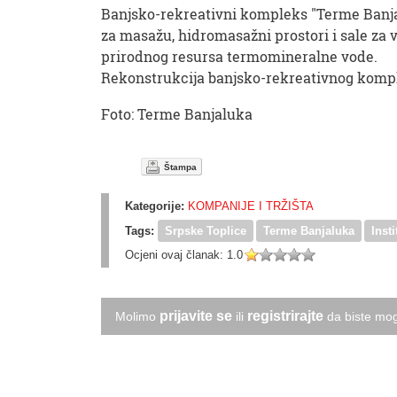
Banjsko-rekreativni kompleks "Terme Banjal
za masažu, hidromasažni prostori i sale za v
prirodnog resursa termomineralne vode.
Rekonstrukcija banjsko-rekreativnog komple
Foto: Terme Banjaluka
Štampa
Kategorije:
KOMPANIJE I TRŽIŠTA
Tags:
Srpske Toplice
Terme Banjaluka
Inst
Ocjeni ovaj članak:
1.0
prijavite se
registrirajte
Molimo
ili
da biste mog