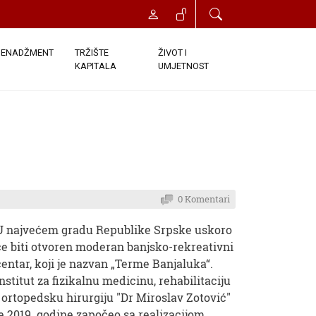
ENADŽMENT
TRŽIŠTE
ŽIVOT I
KAPITALA
UMJETNOST
0 Komentari
U najvećem gradu Republike Srpske uskoro
će biti otvoren moderan banjsko-rekreativni
centar, koji je nazvan „Terme Banjaluka“.
Institut za fizikalnu medicinu, rehabilitaciju
i ortopedsku hirurgiju "Dr Miroslav Zotović"
je 2019. godine započeo sa realizacijom