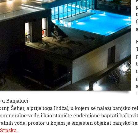
 u Banjaluci.
nji Šeher, a prije toga Ilidža), u kojem se nalazi banjsko re
mineralne vode i kao stanište endemične paprati bajkovito
lnih voda, prostor u kojem je smješten objekat banjsko-rek
Srpska
.