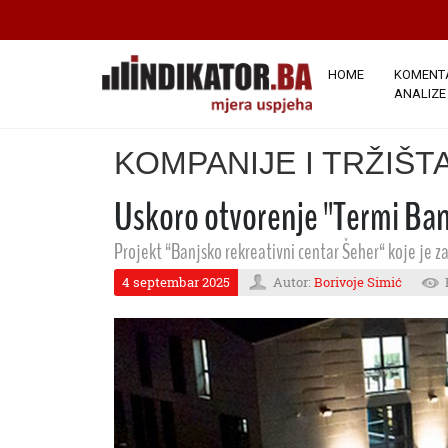
HOME
KOMENTA
ANALIZE
KOMPANIJE I TRŽIŠT
Uskoro otvorenje "Termi Ban
Projekt “Banjsko rekreativni centar Šeher“ koje je z
4 septembar 2025
Autor:
Borivoje Simić