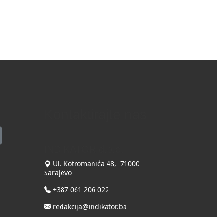
Kontaktirajte nas
INDIKATOR d.o.o.
Ul. Kotromanića 48, 71000
Sarajevo
+387 061 206 022
redakcija@indikator.ba