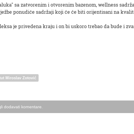
uka" sa zatvorenim i otvorenim bazenom, wellness sadržaji
ježbe ponudiće sadržaji koji će će biti orijentisani na kval
ksa je privedena kraju i on bi uskoro trebao da bude i zva
itut Miroslav Zotović
li dodavati komentare.