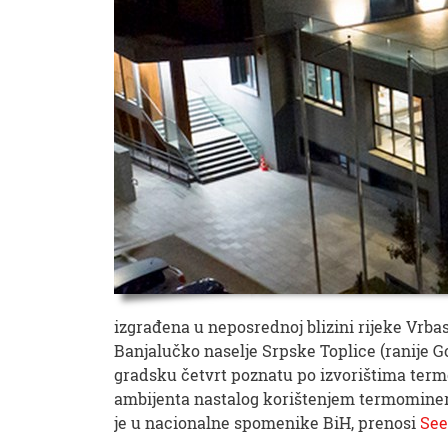
izgrađena u neposrednoj blizini rijeke Vrbas
Banjalučko naselje Srpske Toplice (ranije Gor
gradsku četvrt poznatu po izvorištima termo
ambijenta nastalog korištenjem termominera
je u nacionalne spomenike BiH, prenosi
See