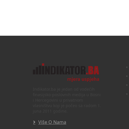
Indikator.ba je jedan od vodećih
finasijsko-poslovnih medija u Bosni
i Hercegovini u privatnom
vlasništvu koji je počeo sa radom 1.
juna 2011 godine.
Više O Nama