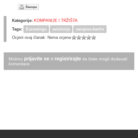
Štampa
Kategorije:
KOMPANIJE I TRŽIŠTA
Tags:
Eurowings
aviolinija
sarajevo-berlin
Ocjeni ovaj članak:
Nema ocjena
prijavite se
registrirajte
Molimo
ili
da biste mogli dodavati
komentare.