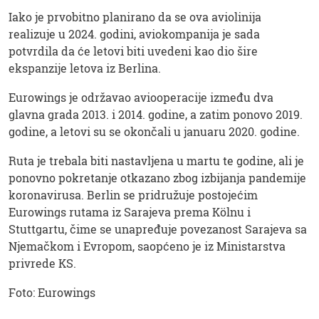
Iako je prvobitno planirano da se ova aviolinija
realizuje u 2024. godini, aviokompanija je sada
potvrdila da će letovi biti uvedeni kao dio šire
ekspanzije letova iz Berlina.
Eurowings je održavao aviooperacije između dva
glavna grada 2013. i 2014. godine, a zatim ponovo 2019.
godine, a letovi su se okončali u januaru 2020. godine.
Ruta je trebala biti nastavljena u martu te godine, ali je
ponovno pokretanje otkazano zbog izbijanja pandemije
koronavirusa. Berlin se pridružuje postojećim
Eurowings rutama iz Sarajeva prema Kölnu i
Stuttgartu, čime se unapređuje povezanost Sarajeva sa
Njemačkom i Evropom, saopćeno je iz Ministarstva
privrede KS.
Foto: Eurowings