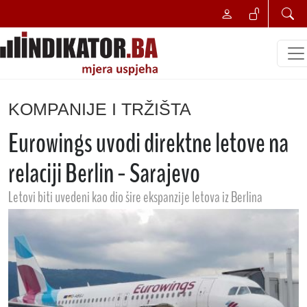
KOMPANIJE I TRŽIŠTA
Eurowings uvodi direktne letove na
relaciji Berlin - Sarajevo
Letovi biti uvedeni kao dio šire ekspanzije letova iz Berlina