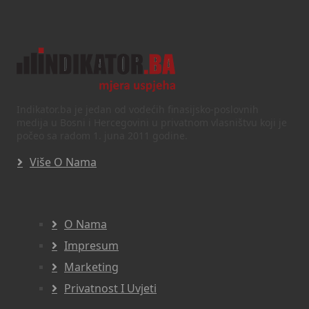
Indikator.ba je jedan od vodećih finasijsko-poslovnih
medija u Bosni i Hercegovini u privatnom vlasništvu koji je
počeo sa radom 1. juna 2011 godine.
Više O Nama
O Nama
Impresum
Marketing
Privatnost I Uvjeti