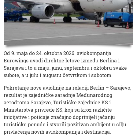
Od 9. maja do 24. oktobra 2026. aviokompanija
Eurowings uvodi direktne letove između Berlina i
Sarajeva i to u maju, junu, septembru i oktobru svake
subote, a u julu i augustu četvrtkom i subotom.
Pokretanje nove aviolinije na relaciji Berlin – Sarajevo,
rezultat je zajedničke saradnje Međunarodnog
aerodroma Sarajevo, Turističke zajednice KS i
Ministarstva privrede KS, koji su kroz različite
inicijative i poticaje značajno doprinijeli jačanju
turističke ponude i stvorili pozitivan ambijent u cilju
privlačenja novih aviokompanija i destinacija.